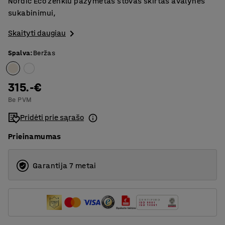
Nordic Eco ženklu pažymėtas stovas skirtas avalynės
sukabinimui,
Skaityti daugiau
Spalva
:
Beržas
315.-€
Be PVM
Pridėti prie sąrašo
Prieinamumas
Garantija 7 metai