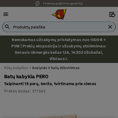
14 dienų grąžinimo garantija
Nemokamas užsakymų pristatymas nuo 1000 € +
PVM | Prekių ekspozicija ir užsakymų atsiėmimas:
Senasis Ukmergės kelias 12A, 14302 Užubaliai,
Vilniaus r.
Rūbų kabyklos
Avalynės ir batų džiovinimas
Batų kabykla PERO
Talpinanti 15 porų, beržo, tvirtinama prie sienos
Prekės kodas
:
371382