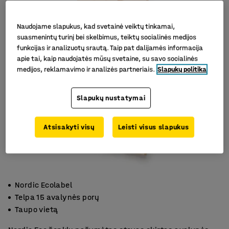
Naudojame slapukus, kad svetainė veiktų tinkamai,
suasmenintų turinį bei skelbimus, teiktų socialinės medijos
funkcijas ir analizuotų srautą. Taip pat dalijamės informacija
apie tai, kaip naudojatės mūsų svetaine, su savo socialinės
medijos, reklamavimo ir analizės partneriais.
Slapukų politika
Slapukų nustatymai
Atsisakyti visų
Leisti visus slapukus
Nordic Ecolabel
Telpa 15 avalynės porų
Taupo vietą