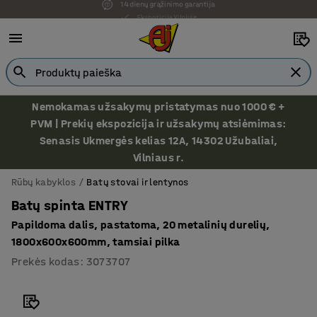
Ekspozicija Vilniuje
Nemokamas užsakymų pristatymas nuo 1000 € +
PVM | Prekių ekspozicija ir užsakymų atsiėmimas:
Senasis Ukmergės kelias 12A, 14302 Užubaliai,
Vilniaus r.
Rūbų kabyklos
Batų stovai ir lentynos
Batų spinta ENTRY
Papildoma dalis, pastatoma, 20 metalinių durelių,
1800x600x600mm, tamsiai pilka
Prekės kodas
:
3073707