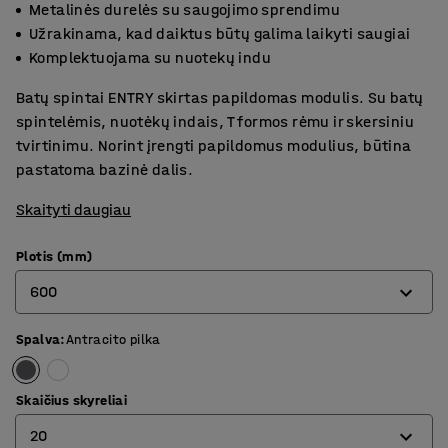
Metalinės durelės su saugojimo sprendimu
Užrakinama, kad daiktus būtų galima laikyti saugiai
Komplektuojama su nuotekų indu
Batų spintai ENTRY skirtas papildomas modulis. Su batų
spintelėmis, nuotėkų indais, T formos rėmu ir skersiniu
tvirtinimu. Norint įrengti papildomus modulius, būtina
pastatoma bazinė dalis.
Skaityti daugiau
Plotis (mm)
600
Spalva
:
Antracito pilka
600
900
Skaičius skyreliai
20