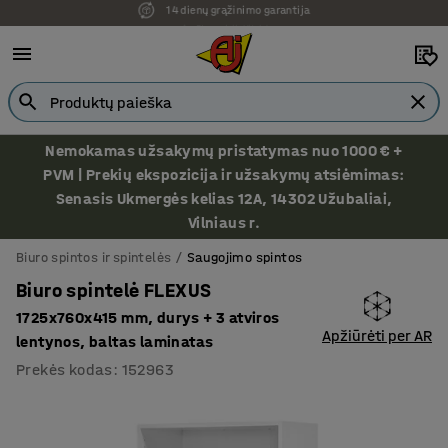
Ekspozicija Vilniuje
Nemokamas užsakymų pristatymas nuo 1000 € +
PVM | Prekių ekspozicija ir užsakymų atsiėmimas:
Senasis Ukmergės kelias 12A, 14302 Užubaliai,
Vilniaus r.
Biuro spintos ir spintelės
Saugojimo spintos
Biuro spintelė FLEXUS
1725x760x415 mm, durys + 3 atviros
Apžiūrėti per AR
lentynos, baltas laminatas
Prekės kodas
:
152963