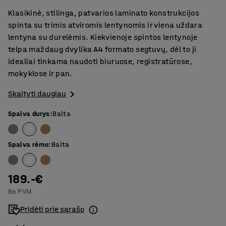
Klasikinė, stilinga, patvarios laminato konstrukcijos
spinta su trimis atviromis lentynomis ir viena uždara
lentyna su durelėmis. Kiekvienoje spintos lentynoje
telpa maždaug dvylika A4 formato segtuvų, dėl to ji
idealiai tinkama naudoti biuruose, registratūrose,
mokyklose ir pan.
Skaityti daugiau
Spalva durys
:
Balta
Spalva rėmo
:
Balta
189.-€
Be PVM
Pridėti prie sąrašo