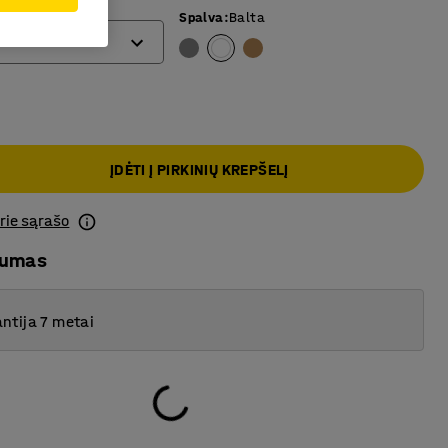
)
Spalva
:
Balta
ĮDĖTI Į PIRKINIŲ KREPŠELĮ
prie sąrašo
mumas
ntija 7 metai