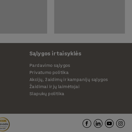
Sąlygos ir taisyklės
Pardavimo sąlygos
Privatumo politika
Akcijų, žaidimų ir kampanijų sąlygos
Žaidimai ir jų laimėtojai
Slapukų politika