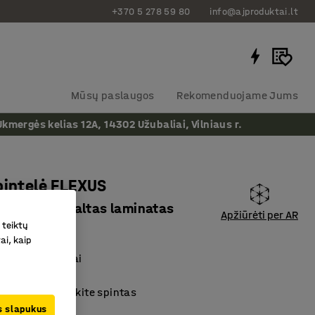
+370 5 278 59 80
info@ajproduktai.lt
Mūsų paslaugos
Rekomenduojame Jums
ergės kelias 12A, 14302 Užubaliai, Vilniaus r.
pintelė FLEXUS
x415 mm, baltas laminatas
Apžiūrėti per AR
 teiktų
as
:
149783
ai, kaip
 spalvų modeliai
 laminatas
 dureles - sukurkite spintas
us slapukus