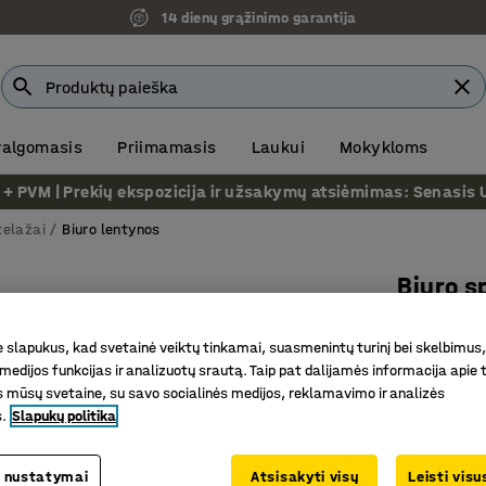
14 dienų grąžinimo garantija
 valgomasis
Priimamasis
Laukui
Mokykloms
VM | Prekių ekspozicija ir užsakymų atsiėmimas: Senasis Ukm
telažai
Biuro lentynos
Biuro s
1725x760
slapukus, kad svetainė veiktų tinkamai, suasmenintų turinį bei skelbimus,
Prekės kod
medijos funkcijas ir analizuotų srautą. Taip pat dalijamės informacija apie t
 mūsų svetaine, su savo socialinės medijos, reklamavimo ir analizės
Skirtingų
s.
Slapukų politika
Patvarus
Įsigykite
 nustatymai
Atsisakyti visų
Leisti vis