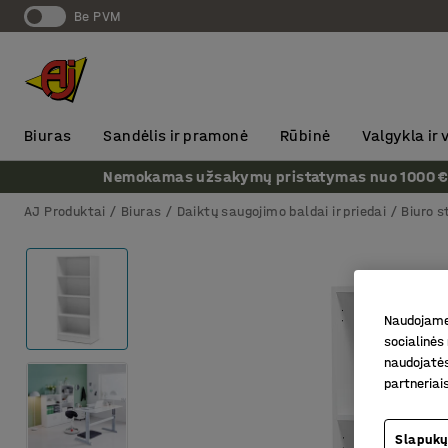
Be PVM
Biuras
Sandėlis ir pramonė
Rūbinė
Valgykla ir
Nemokamas užsakymų pristatymas nuo 1000 € + P
AJ Produktai
Biuras
Daiktų saugojimo baldai ir priedai
Biuro s
Naudojame 
socialinės 
naudojatės
partneriai
Slapukų