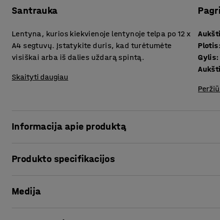
Santrauka
Pagr
Lentyna, kurios kiekvienoje lentynoje telpa po 12 x
Aukšt
A4 segtuvų. Įstatykite duris, kad turėtumėte
Plotis
visiškai arba iš dalies uždarą spintą.
Gylis
:
Aukšti
Skaityti daugiau
Peržiū
Informacija apie produktą
Baldų serijos FLEXUS lentynos leis susikurti geriausią, J
Produkto specifikacijos
sprendimą. Derinkite skirtingo dydžio ar galbūt skirtingų
interjero stiliui.
Aukštis
:
1725
mm
Medija
Plotis
:
760
mm
Sumontuodami porą durelių, galite lengvai paversti lentyną 
Gylis
:
415
mm
uždarą spintą pagal savo poreikius! Galite rinktis deranči
Aukštis, Vidinis
:
380
mm
Rodyti produktą 3D
dureles, kad lentynos stilius būtų modernus. Baldų serij