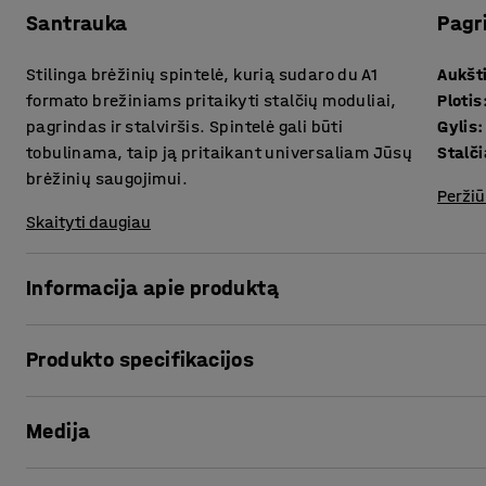
Santrauka
Pagr
Stilinga brėžinių spintelė, kurią sudaro du A1
Aukšt
formato brežiniams pritaikyti stalčių moduliai,
Plotis
pagrindas ir stalviršis. Spintelė gali būti
Gylis
:
tobulinama, taip ją pritaikant universaliam Jūsų
Stalč
brėžinių saugojimui.
Peržiū
Skaityti daugiau
Informacija apie produktą
Tvarkingai saugant brėžinius ir dokumentus, sukursite ma
Produkto specifikacijos
Elegantiška ir stilinga brėžinių spintelė pagaminta iš lamin
brėžinių ir dokumentų saugojimui. Stalčiai puikiai apsaugo
Aukštis
:
1135
mm
palaikyti optimalią brėžinių saugojimo tvarką ir lengvai 
Medija
Plotis
:
990
mm
Gylis
:
680
mm
Brėžinių spintelę sudaro du A1 formato brežiniams pritaiky