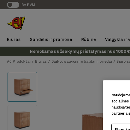
Be PVM
Biuras
Sandėlis ir pramonė
Rūbinė
Valgykla ir
Nemokamas užsakymų pristatymas nuo 1000 € + P
AJ Produktai
Biuras
Daiktų saugojimo baldai ir priedai
Biuro s
Naudojame 
socialinės 
naudojatės
partneriai
Slapukų