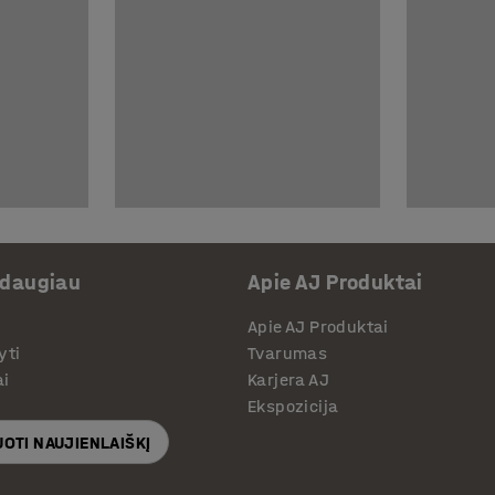
 daugiau
Apie AJ Produktai
Apie AJ Produktai
yti
Tvarumas
ai
Karjera AJ
Ekspozicija
OTI NAUJIENLAIŠKĮ