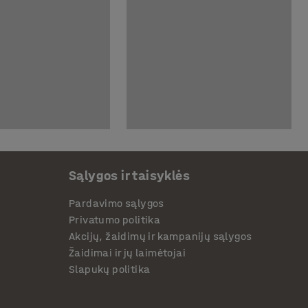
Sąlygos ir taisyklės
Pardavimo sąlygos
Privatumo politika
Akcijų, žaidimų ir kampanijų sąlygos
Žaidimai ir jų laimėtojai
Slapukų politika