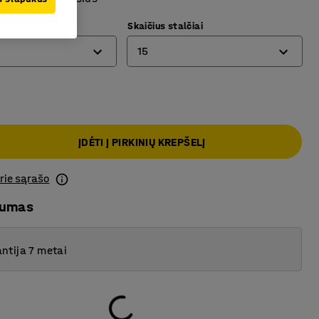
)
Skaičius stalčiai
15
10
15
ĮDĖTI Į PIRKINIŲ KREPŠELĮ
prie sąrašo
mumas
ntija 7 metai