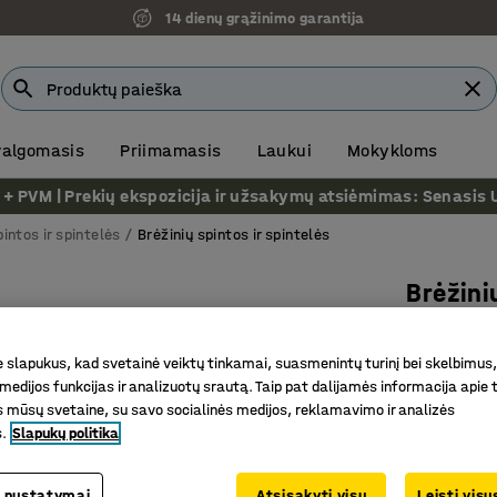
14 dienų grąžinimo garantija
 valgomasis
Priimamasis
Laukui
Mokykloms
VM | Prekių ekspozicija ir užsakymų atsiėmimas: Senasis Ukm
pintos ir spintelės
Brėžinių spintos ir spintelės
Brėžini
15 stalči
viršutin
slapukus, kad svetainė veiktų tinkamai, suasmenintų turinį bei skelbimus,
medijos funkcijas ir analizuotų srautą. Taip pat dalijamės informacija apie t
Prekės kod
 mūsų svetaine, su savo socialinės medijos, reklamavimo ir analizės
s.
Slapukų politika
Vienas an
Efektyvu
Patvarus
 nustatymai
Atsisakyti visų
Leisti vis