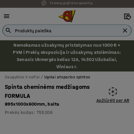
Ekspozicija Vilniuje
Nemokamas užsakymų pristatymas nuo 1000 € +
PVM | Prekių ekspozicija ir užsakymų atsiėmimas:
Senasis Ukmergės kelias 12A, 14302 Užubaliai,
Vilniaus r.
Saugyklos ir seifai
Ugniai atsparios spintos
Spinta cheminėms medžiagoms
FORMULA
Apžiūrėti per AR
895x1000x600mm, balta
Prekės kodas
:
755206