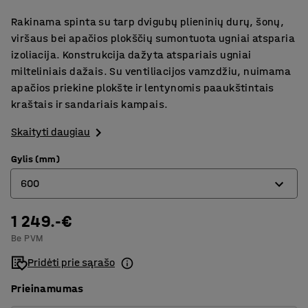
Rakinama spinta su tarp dvigubų plieninių durų, šonų,
viršaus bei apačios plokščių sumontuota ugniai atsparia
izoliacija. Konstrukcija dažyta atspariais ugniai
milteliniais dažais. Su ventiliacijos vamzdžiu, nuimama
apačios priekine plokšte ir lentynomis paaukštintais
kraštais ir sandariais kampais.
Skaityti daugiau
Gylis (mm)
600
1 249.-€
300
Be PVM
450
Pridėti prie sąrašo
600
Prieinamumas