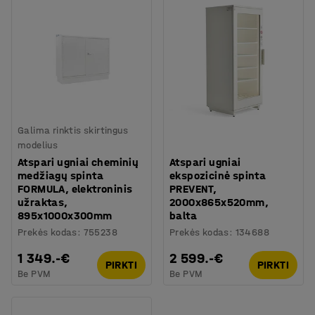
Galima rinktis skirtingus
modelius
Atspari ugniai cheminių
Atspari ugniai
medžiagų spinta
ekspozicinė spinta
FORMULA, elektroninis
PREVENT,
užraktas,
2000x865x520mm,
895x1000x300mm
balta
Prekės kodas
:
755238
Prekės kodas
:
134688
1 349.-€
2 599.-€
PIRKTI
PIRKTI
Be PVM
Be PVM