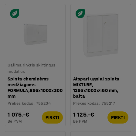
Galima rinktis skirtingus
modelius
Spinta cheminėms
Atspari ugniai spinta
medžiagoms
MIXTURE,
FORMULA,895x1000x300
1295x1000x450 mm,
mm
balta
Prekės kodas
:
755204
Prekės kodas
:
755217
1 075.-€
1 125.-€
PIRKTI
PIRKTI
Be PVM
Be PVM