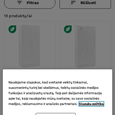
Filtras
Rūšiuoti
13 produktų/ai
Galima rinktis skirtingus
Galima rinktis skirtingus
modelius
modelius
Naudojame slapukus, kad svetainė veiktų tinkamai,
Atspari ugniai spinta
Spinta cheminėms
suasmenintų turinį bei skelbimus, teiktų socialinės medijos
MIXTURE,
medžiagoms FORMULA,
funkcijas ir analizuotų srautą. Taip pat dalijamės informacija
2095x1000x600 mm,
2095x1000x450 mm
apie tai, kaip naudojatės mūsų svetaine, su savo socialinės
balta
Prekės kodas
:
755200
medijos, reklamavimo ir analizės partneriais.
Slapukų politika
Prekės kodas
:
755216
1 549.-€
1 725.-€