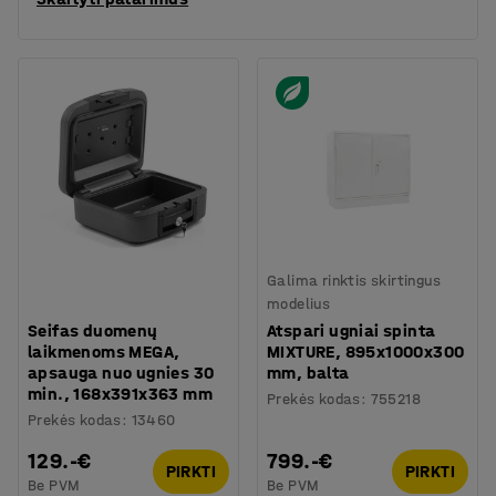
Galima rinktis skirtingus
modelius
Seifas duomenų
Atspari ugniai spinta
laikmenoms MEGA,
MIXTURE, 895x1000x300
apsauga nuo ugnies 30
mm, balta
min., 168x391x363 mm
Prekės kodas
:
755218
Prekės kodas
:
13460
129.-€
799.-€
PIRKTI
PIRKTI
Be PVM
Be PVM