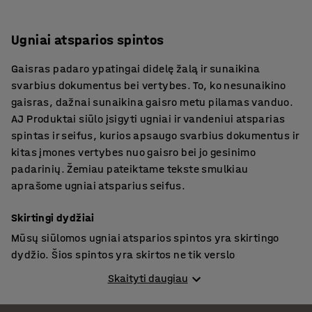
Ugniai atsparios spintos
Gaisras padaro ypatingai didelę žalą ir sunaikina
svarbius dokumentus bei vertybes. To, ko nesunaikino
gaisras, dažnai sunaikina gaisro metu pilamas vanduo.
AJ Produktai siūlo įsigyti ugniai ir vandeniui atsparias
spintas ir seifus, kurios apsaugo svarbius dokumentus ir
kitas įmones vertybes nuo gaisro bei jo gesinimo
padarinių. Žemiau pateiktame tekste smulkiau
aprašome ugniai atsparius seifus.
Skirtingi dydžiai
Mūsų siūlomos ugniai atsparios spintos yra skirtingo
dydžio. Šios spintos yra skirtos ne tik verslo
struktūroms, kurios privalo saugoti dokumentus,
Skaityti daugiau
sutartis ir pan., bet ir prekybos centrams, degalinėms,
kompiuterinių detalių prekybinkams ir t.t. Spintų viduje