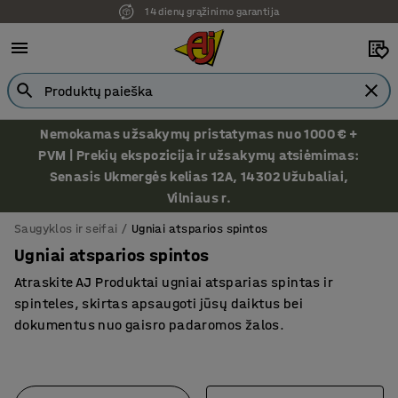
14 dienų grąžinimo garantija
Ekspozicija Vilniuje
Nemokamas užsakymų pristatymas nuo 1000 € +
PVM | Prekių ekspozicija ir užsakymų atsiėmimas:
Senasis Ukmergės kelias 12A, 14302 Užubaliai,
Vilniaus r.
Saugyklos ir seifai
Ugniai atsparios spintos
Ugniai atsparios spintos
Atraskite AJ Produktai ugniai atsparias spintas ir
spinteles, skirtas apsaugoti jūsų daiktus bei
dokumentus nuo gaisro padaromos žalos.