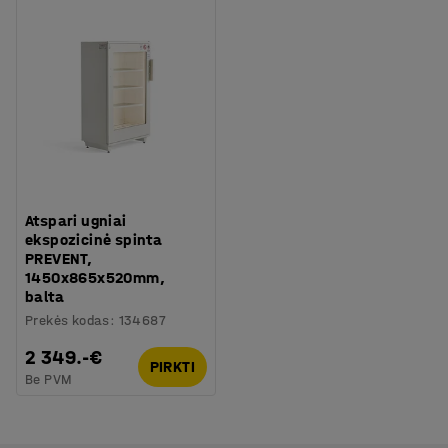
Atspari ugniai
ekspozicinė spinta
PREVENT,
1450x865x520mm,
balta
Prekės kodas
:
134687
2 349.-€
PIRKTI
Be PVM