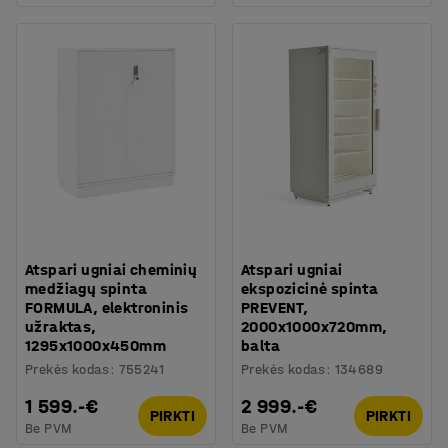
Atspari ugniai cheminių
Atspari ugniai
medžiagų spinta
ekspozicinė spinta
FORMULA, elektroninis
PREVENT,
užraktas,
2000x1000x720mm,
1295x1000x450mm
balta
Prekės kodas
:
755241
Prekės kodas
:
134689
1 599.-€
2 999.-€
PIRKTI
PIRKTI
Be PVM
Be PVM