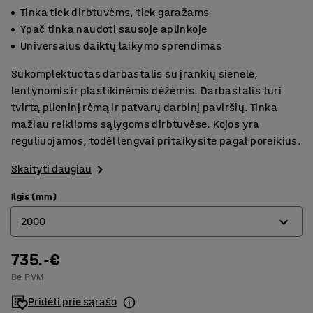
Tinka tiek dirbtuvėms, tiek garažams
Ypač tinka naudoti sausoje aplinkoje
Universalus daiktų laikymo sprendimas
Sukomplektuotas darbastalis su įrankių sienele,
lentynomis ir plastikinėmis dėžėmis. Darbastalis turi
tvirtą plieninį rėmą ir patvarų darbinį paviršių. Tinka
mažiau reiklioms sąlygoms dirbtuvėse. Kojos yra
reguliuojamos, todėl lengvai pritaikysite pagal poreikius.
Skaityti daugiau
Ilgis (mm)
2000
735.-€
1500
Be PVM
2000
Pridėti prie sąrašo