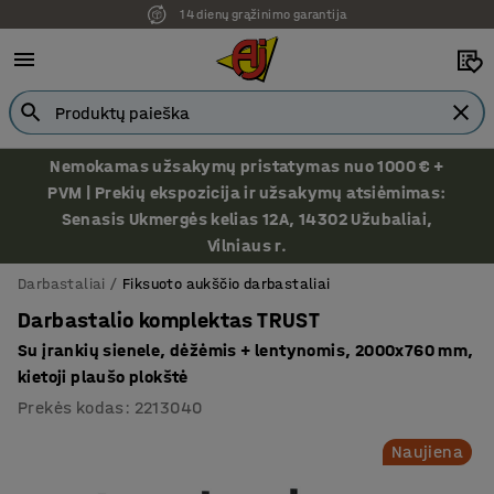
14 dienų grąžinimo garantija
Ekspozicija Vilniuje
Nemokamas užsakymų pristatymas nuo 1000 € +
PVM | Prekių ekspozicija ir užsakymų atsiėmimas:
Senasis Ukmergės kelias 12A, 14302 Užubaliai,
Vilniaus r.
Darbastaliai
Fiksuoto aukščio darbastaliai
Darbastalio komplektas TRUST
Su įrankių sienele, dėžėmis + lentynomis, 2000x760 mm,
kietoji plaušo plokštė
Prekės kodas
:
2213040
Naujiena