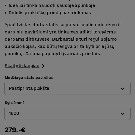
Idealiai tinka naudoti sausoje aplinkoje
Didelis praktiškų priedų pasirinkimas
Ypač tvirtas darbastalis su patvariu plieniniu rėmu ir
darbiniu paviršiumi yra tinkamas atlikti lengviems
darbams dirbtuvėse. Darbastalis turi reguliuojamo
aukščio kojas, kad būtų lengva pritaikyti prie jūsų
poreikių. Galima papildyti įvairiais priedais.
Skaityti daugiau
Medžiaga stalo paviršius
Pastiprinta plokštė
Ilgis (mm)
Ąžuolo parketas
1500
Guma
Laminatas
279.-€
1500