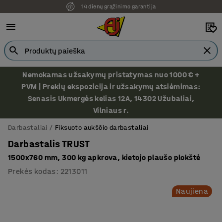
14 dienų grąžinimo garantija
Ekspozicija Vilniuje
Nemokamas užsakymų pristatymas nuo 1000 € +
PVM | Prekių ekspozicija ir užsakymų atsiėmimas:
Senasis Ukmergės kelias 12A, 14302 Užubaliai,
Vilniaus r.
Darbastaliai
Fiksuoto aukščio darbastaliai
Darbastalis TRUST
1500x760 mm, 300 kg apkrova, kietojo plaušo plokštė
Prekės kodas
:
2213011
Naujiena