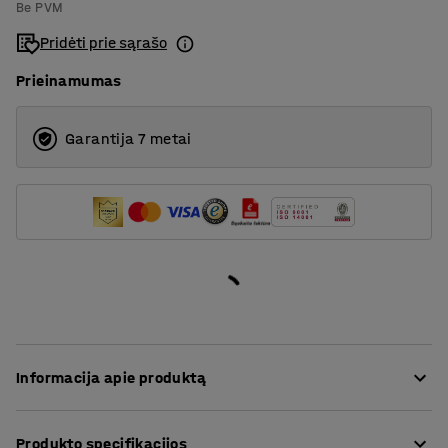
Be PVM
Pastiprinta plokštė
2000
Pridėti prie sąrašo
Plienas
2500
Prieinamumas
Vinilas
Garantija 7 metai
Informacija apie produktą
Darbastalis sukonstruotas atlikti meistravimo,
Produkto specifikacijos
gamybos, surinkimo ir kt. darbus. Didelis praktiškų