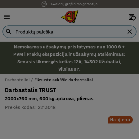
14 dienų grąžinimo garantija
Nemokamas užsakymų pristatymas nuo 1000 € +
PVM | Prekių ekspozicija ir užsakymų atsiėmimas:
Senasis Ukmergės kelias 12A, 14302 Užubaliai,
Vilniaus r.
Darbastaliai
Fiksuoto aukščio darbastaliai
Darbastalis TRUST
2000x760 mm, 600 kg apkrova, plienas
Prekės kodas
:
2213018
Naujiena