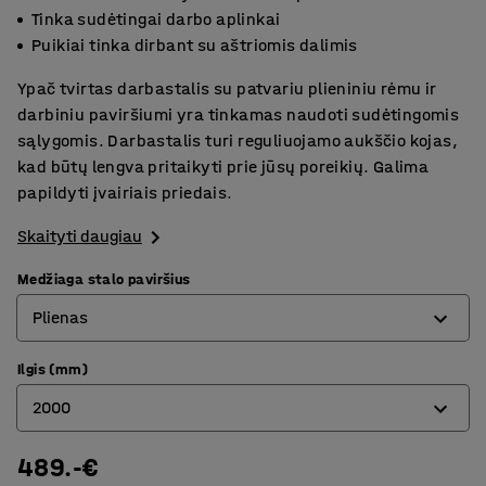
Tinka sudėtingai darbo aplinkai
Puikiai tinka dirbant su aštriomis dalimis
Ypač tvirtas darbastalis su patvariu plieniniu rėmu ir
darbiniu paviršiumi yra tinkamas naudoti sudėtingomis
sąlygomis. Darbastalis turi reguliuojamo aukščio kojas,
kad būtų lengva pritaikyti prie jūsų poreikių. Galima
papildyti įvairiais priedais.
Skaityti daugiau
Medžiaga stalo paviršius
Plienas
Ilgis (mm)
Ąžuolo parketas
2000
Guma
Laminatas
489.-€
1500