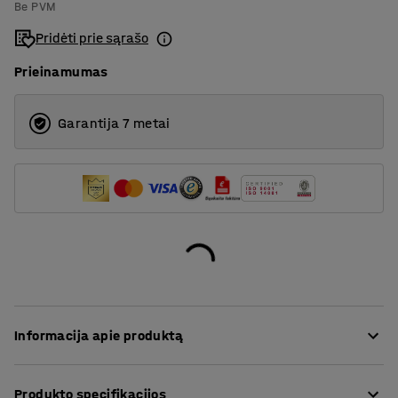
Be PVM
Pastiprinta plokštė
2000
Pridėti prie sąrašo
Plienas
2500
Prieinamumas
Vinilas
Garantija 7 metai
Informacija apie produktą
Darbastalis sukonstruotas taip, kad atlaikytų dideles
Produkto specifikacijos
apkrovas atliekant meistravimo, gamybos, surinkimo ir