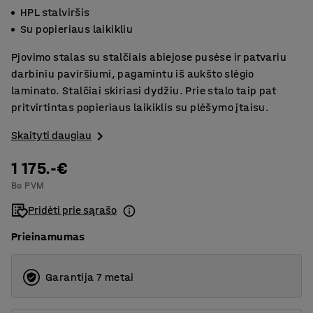
HPL stalviršis
Su popieriaus laikikliu
Pjovimo stalas su stalčiais abiejose pusėse ir patvariu
darbiniu paviršiumi, pagamintu iš aukšto slėgio
laminato. Stalčiai skiriasi dydžiu. Prie stalo taip pat
pritvirtintas popieriaus laikiklis su plėšymo įtaisu.
Skaityti daugiau
1 175.-€
Be PVM
Pridėti prie sąrašo
Prieinamumas
Garantija 7 metai