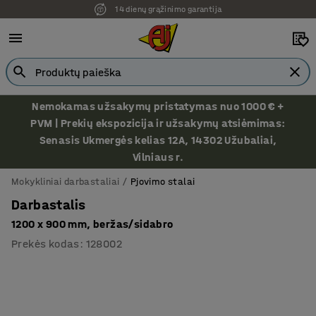
Ekspozicija Vilniuje
Nemokamas užsakymų pristatymas nuo 1000 € +
PVM | Prekių ekspozicija ir užsakymų atsiėmimas:
Senasis Ukmergės kelias 12A, 14302 Užubaliai,
Vilniaus r.
Mokykliniai darbastaliai
Pjovimo stalai
Darbastalis
1200 x 900 mm, beržas/sidabro
Prekės kodas
:
128002