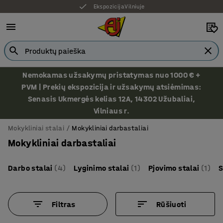
Ekspozicija Vilniuje
Nemokamas užsakymų pristatymas nuo 1000 € +
PVM | Prekių ekspozicija ir užsakymų atsiėmimas:
Senasis Ukmergės kelias 12A, 14302 Užubaliai,
Vilniaus r.
Mokykliniai stalai
Mokykliniai darbastaliai
Mokykliniai darbastaliai
Darbo stalai
(4)
Lyginimo stalai
(1)
Pjovimo stalai
(1)
S
Filtras
Rūšiuoti