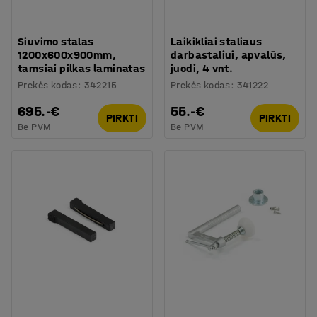
Siuvimo stalas
Laikikliai staliaus
1200x600x900mm,
darbastaliui, apvalūs,
tamsiai pilkas laminatas
juodi, 4 vnt.
Prekės kodas
:
342215
Prekės kodas
:
341222
695.-€
55.-€
PIRKTI
PIRKTI
Be PVM
Be PVM