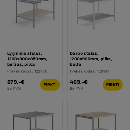
Lyginimo stalas,
Darbo stalas,
1200x900x850mm,
1200x900mm, pilka,
beržas, pilka
balta
Prekės kodas
:
122780
Prekės kodas
:
128187
879.-€
469.-€
PIRKTI
PIRKTI
Be PVM
Be PVM