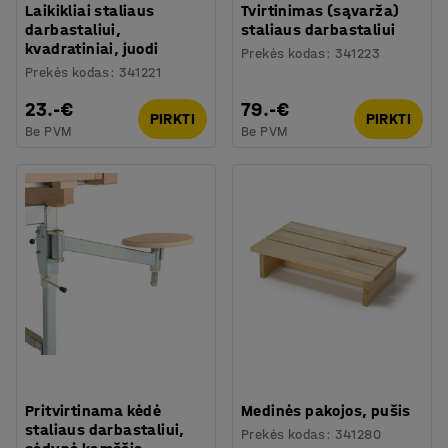
Laikikliai staliaus
Tvirtinimas (sąvarža)
darbastaliui,
staliaus darbastaliui
kvadratiniai, juodi
Prekės kodas
:
341223
Prekės kodas
:
341221
23.-€
79.-€
PIRKTI
PIRKTI
Be PVM
Be PVM
Pritvirtinama kėdė
Medinės pakojos, pušis
staliaus darbastaliui,
Prekės kodas
:
341280