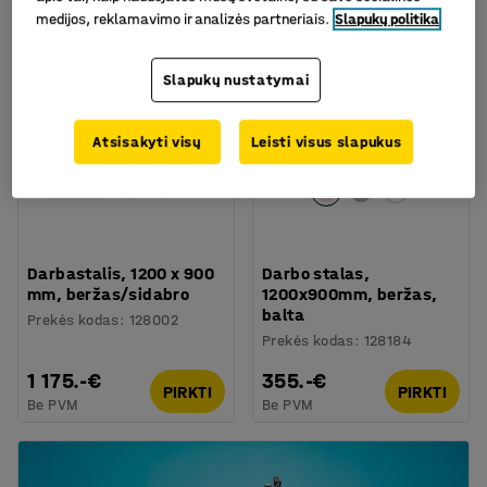
medijos, reklamavimo ir analizės partneriais.
Slapukų politika
Slapukų nustatymai
Atsisakyti visų
Leisti visus slapukus
Darbastalis, 1200 x 900
Darbo stalas,
mm, beržas/sidabro
1200x900mm, beržas,
balta
Prekės kodas
:
128002
Prekės kodas
:
128184
1 175.-€
355.-€
PIRKTI
PIRKTI
Be PVM
Be PVM