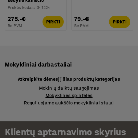
sėdynė kamščio
Prekės kodas
:
341224
275.-€
79.-€
PIRKTI
PIRKTI
Be PVM
Be PVM
Mokykliniai darbastaliai
Atkreipkite dėmesį į šias produktų kategorijas
Mokinių daiktų saugojimas
Mokyklinės spintelės
Reguliuojamo aukščio mokykliniai stalai
Klientų aptarnavimo skyrius