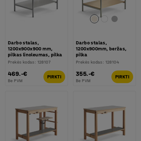
Darbo stalas,
Darbo stalas,
1200x900x900 mm,
1200x900mm, beržas,
pilkas linoleumas, pilka
pilka
Prekės kodas
:
128107
Prekės kodas
:
128104
469.-€
355.-€
PIRKTI
PIRKTI
Be PVM
Be PVM