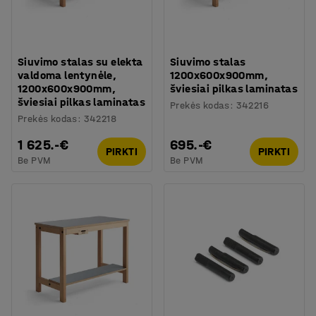
Siuvimo stalas su elekta
Siuvimo stalas
valdoma lentynėle,
1200x600x900mm,
1200x600x900mm,
šviesiai pilkas laminatas
šviesiai pilkas laminatas
Prekės kodas
:
342216
Prekės kodas
:
342218
1 625.-€
695.-€
PIRKTI
PIRKTI
Be PVM
Be PVM