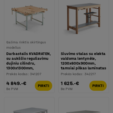
Galima rinktis skirtingus
modelius
Darbastalis KVADRATEN,
Siuvimo stalas su elekta
su aukščio reguliavimu
valdoma lentynėle,
dujiniu cilindru,
1200x600x900mm,
1300x1300mm,
tamsiai pilkas laminatas
Prekės kodas
:
341207
Prekės kodas
:
342217
4 849.-€
1 625.-€
PIRKTI
PIRKTI
Be PVM
Be PVM