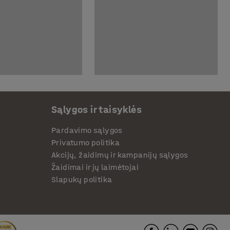
Sąlygos ir taisyklės
Pardavimo sąlygos
Privatumo politika
Akcijų, žaidimų ir kampanijų sąlygos
Žaidimai ir jų laimėtojai
Slapukų politika