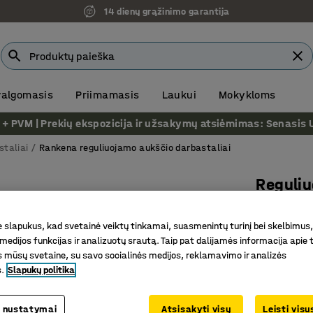
14 dienų grąžinimo garantija
 valgomasis
Priimamasis
Laukui
Mokykloms
VM | Prekių ekspozicija ir užsakymų atsiėmimas: Senasis Ukm
staliai
Rankena reguliuojamo aukščio darbastaliai
Reguliu
apatinė
slapukus, kad svetainė veiktų tinkamai, suasmenintų turinį bei skelbimus,
Rankinis
medijos funkcijas ir analizuotų srautą. Taip pat dalijamės informacija apie t
Prekės kod
 mūsų svetaine, su savo socialinės medijos, reklamavimo ir analizės
s.
Slapukų politika
Reguliuo
Su apati
 nustatymai
Atsisakyti visų
Leisti vis