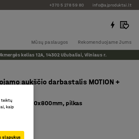
+370 5 278 59 80
info@ajproduktai.lt
Mūsų paslaugos
Rekomenduojame Jums
ergės kelias 12A, 14302 Užubaliai, Vilniaus r.
ojamo aukščio darbastalis MOTION +
 lentyna
 teiktų
, 150 kg, 1200x800mm, pilkas
ai, kaip
as
:
274211
jamas aukštis
ne lentyna
us slapukus