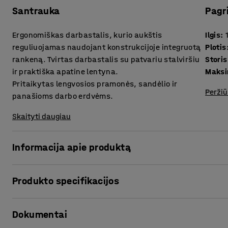
Santrauka
Pagr
Ergonomiškas darbastalis, kurio aukštis
Ilgis
:
reguliuojamas naudojant konstrukcijoje integruotą
Plotis
rankeną. Tvirtas darbastalis su patvariu stalviršiu
ir praktiška apatine lentyna.
Maksi
Pritaikytas lengvosios pramonės, sandėlio ir
Peržiū
panašioms darbo erdvėms.
Skaityti daugiau
Informacija apie produktą
Reguliuojamo aukščio darbastalis leidžia keisti darbo padė
Produkto specifikacijos
tinkami naudoti ir keliems darbuotojams, nes reguliuojant
pritaikys konstrukcijos aukštį savo ūgiui bei sukurs ergo
Ilgis
:
1200
mm
keičiamas rankiniu būdu 730-1170 mm intervale. Nepamirški
Dokumentai
Plotis
:
800
mm
mažina kojoms, keliams, klubams ir nugarai tenkančią įt