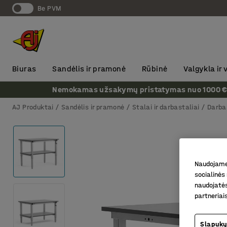
Be PVM
Biuras
Sandėlis ir pramonė
Rūbinė
Valgykla ir
Nemokamas užsakymų pristatymas nuo 1000 € + P
AJ Produktai
Sandėlis ir pramonė
Stalai ir darbastaliai
Darba
Naudojame 
socialinės 
naudojatės
partneriai
Slapukų