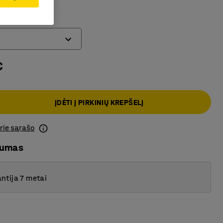
stalviršis
€
ĮDĖTI Į PIRKINIŲ KREPŠELĮ
prie sąrašo
mumas
ntija 7 metai