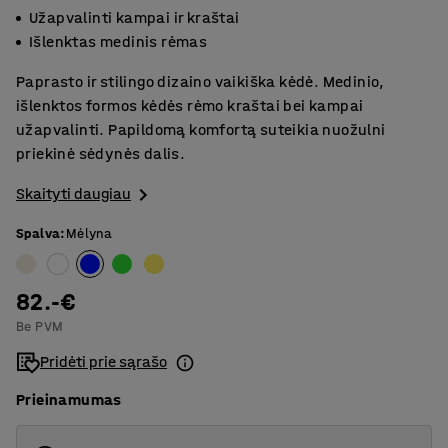
Užapvalinti kampai ir kraštai
Išlenktas medinis rėmas
Paprasto ir stilingo dizaino vaikiška kėdė. Medinio,
išlenktos formos kėdės rėmo kraštai bei kampai
užapvalinti. Papildomą komfortą suteikia nuožulni
priekinė sėdynės dalis.
Skaityti daugiau
Spalva
:
Mėlyna
82.-€
Be PVM
Pridėti prie sąrašo
Prieinamumas