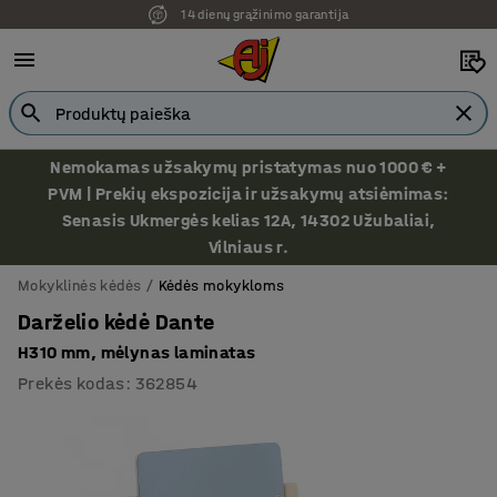
14 dienų grąžinimo garantija
Nemokamas užsakymų pristatymas nuo 1000 € +
PVM | Prekių ekspozicija ir užsakymų atsiėmimas:
Senasis Ukmergės kelias 12A, 14302 Užubaliai,
Vilniaus r.
Mokyklinės kėdės
Kėdės mokykloms
Darželio kėdė Dante
H310 mm, mėlynas laminatas
Prekės kodas
:
362854