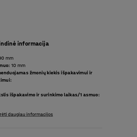
indinė informacija
90
mm
smuo
:
10
mm
enduojamas žmonių kiekis išpakavimui ir
kimui
:
slis išpakavimo ir surinkimo laikas/1 asmuo
:
rėti daugiau informacijos