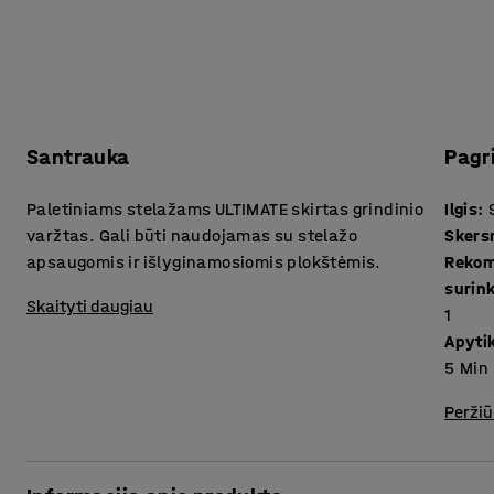
Santrauka
Pagr
Paletiniams stelažams ULTIMATE skirtas grindinio
Ilgis
:
varžtas. Gali būti naudojamas su stelažo
Sker
apsaugomis ir išlyginamosiomis plokštėmis.
Rekom
surin
Skaityti daugiau
1
Apytik
5
Min
Peržiū