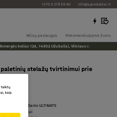
+370 5 278 59 80
info@ajproduktai.lt
Mūsų paslaugos
Rekomenduojame Jums
ergės kelias 12A, 14302 Užubaliai, Vilniaus r.
 paletinių stelažų tvirtinimui prie
 10x90 mm
 teiktų
ai, kaip
as
:
238135
aletiniams stelažams ULTIMATE
indims ir asfaltui