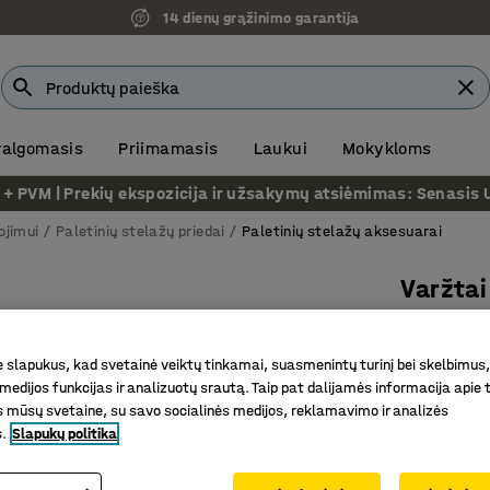
14 dienų grąžinimo garantija
 valgomasis
Priimamasis
Laukui
Mokykloms
VM | Prekių ekspozicija ir užsakymų atsiėmimas: Senasis Ukm
ojimui
Paletinių stelažų priedai
Paletinių stelažų aksesuarai
Varžtai
grindų
Betonui,
slapukus, kad svetainė veiktų tinkamai, suasmenintų turinį bei skelbimus,
medijos funkcijas ir analizuotų srautą. Taip pat dalijamės informacija apie t
Prekės kod
 mūsų svetaine, su savo socialinės medijos, reklamavimo ir analizės
s.
Slapukų politika
Skirta p
Betono gr