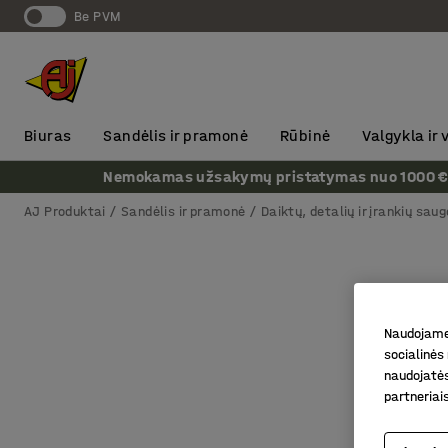
Be PVM
Biuras
Sandėlis ir pramonė
Rūbinė
Valgykla ir
Nemokamas užsakymų pristatymas nuo 1000 € + P
AJ Produktai
Sandėlis ir pramonė
Daiktų, detalių ir įrankių saug
Naudojame 
socialinės 
naudojatės
partneriai