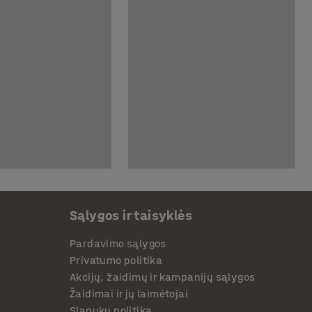
Sąlygos ir taisyklės
Pardavimo sąlygos
Privatumo politika
Akcijų, žaidimų ir kampanijų sąlygos
Žaidimai ir jų laimėtojai
Slapukų politika