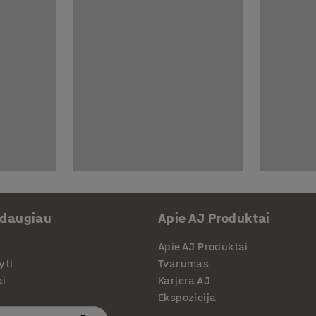
 daugiau
Apie AJ Produktai
Apie AJ Produktai
yti
Tvarumas
ai
Karjera AJ
Ekspozicija