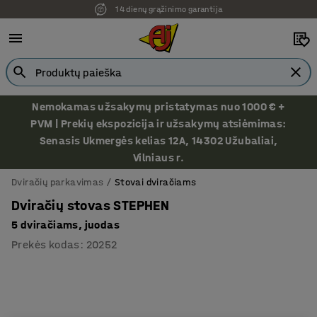
14 dienų grąžinimo garantija
Nemokamas užsakymų pristatymas nuo 1000 € +
PVM | Prekių ekspozicija ir užsakymų atsiėmimas:
Senasis Ukmergės kelias 12A, 14302 Užubaliai,
Vilniaus r.
Dviračių parkavimas
Stovai dviračiams
Dviračių stovas STEPHEN
5 dviračiams, juodas
Prekės kodas
:
20252