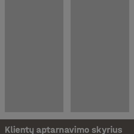
Klientų aptarnavimo skyrius