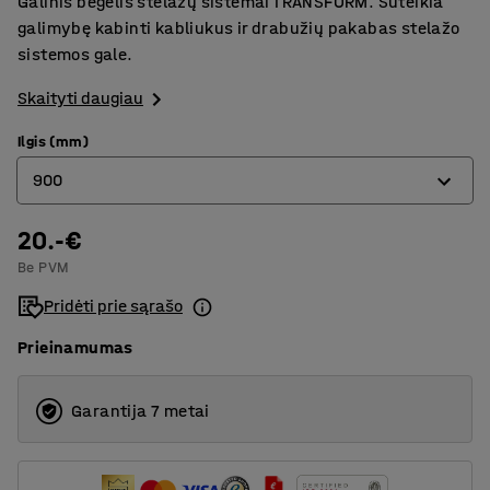
Galinis bėgelis stelažų sistemai TRANSFORM. Suteikia
galimybę kabinti kabliukus ir drabužių pakabas stelažo
sistemos gale.
Skaityti daugiau
Ilgis (mm)
900
20.-€
900
Be PVM
1200
Pridėti prie sąrašo
Prieinamumas
Garantija 7 metai