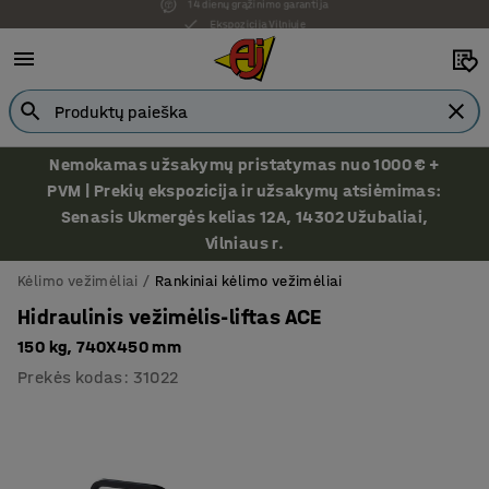
Ekspozicija Vilniuje
Nemokamas užsakymų pristatymas nuo 1000 € +
PVM | Prekių ekspozicija ir užsakymų atsiėmimas:
Senasis Ukmergės kelias 12A, 14302 Užubaliai,
Vilniaus r.
Kėlimo vežimėliai
Rankiniai kėlimo vežimėliai
Hidraulinis vežimėlis-liftas ACE
150 kg, 740X450 mm
Prekės kodas
:
31022