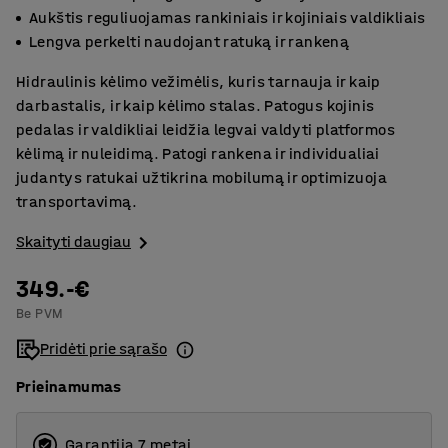
Aukštis reguliuojamas rankiniais ir kojiniais valdikliais
Lengva perkelti naudojant ratuką ir rankeną
Hidraulinis kėlimo vežimėlis, kuris tarnauja ir kaip
darbastalis, ir kaip kėlimo stalas. Patogus kojinis
pedalas ir valdikliai leidžia legvai valdyti platformos
kėlimą ir nuleidimą. Patogi rankena ir individualiai
judantys ratukai užtikrina mobilumą ir optimizuoja
transportavimą.
Skaityti daugiau
349.-€
Be PVM
Pridėti prie sąrašo
Prieinamumas
Garantija 7 metai