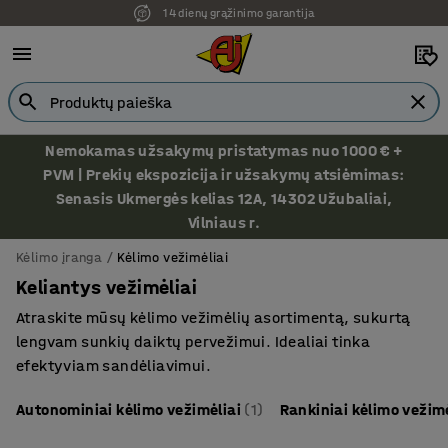
Ekspozicija Vilniuje
Nemokamas užsakymų pristatymas nuo 1000 € +
PVM | Prekių ekspozicija ir užsakymų atsiėmimas:
Senasis Ukmergės kelias 12A, 14302 Užubaliai,
Vilniaus r.
Kėlimo įranga
Kėlimo vežimėliai
Keliantys vežimėliai
Atraskite mūsų kėlimo vežimėlių asortimentą, sukurtą
lengvam sunkių daiktų pervežimui. Idealiai tinka
efektyviam sandėliavimui.
Autonominiai kėlimo vežimėliai
(1)
Rankiniai kėlimo vežimė