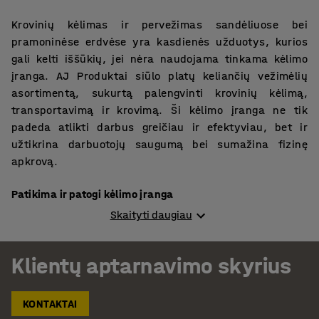
Krovinių kėlimas ir pervežimas sandėliuose bei
pramoninėse erdvėse yra kasdienės užduotys, kurios
gali kelti iššūkių, jei nėra naudojama tinkama kėlimo
įranga. AJ Produktai siūlo platų keliančių vežimėlių
asortimentą, sukurtą palengvinti krovinių kėlimą,
transportavimą ir krovimą. Ši kėlimo įranga ne tik
padeda atlikti darbus greičiau ir efektyviau, bet ir
užtikrina darbuotojų saugumą bei sumažina fizinę
apkrovą.
Patikima ir patogi kėlimo įranga
Skaityti daugiau
Mūsų asortimente esantys keliantys vežimėliai pasižymi
tvirta konstrukcija, kuri gali atlaikyti intensyvius
Klientų aptarnavimo skyrius
kasdienius darbus. Lengvai valdomi ir ergonomiško
dizaino keliantys vežimėliai užtikrina, kad kroviniai būtų
saugiai pervežti bei iškrauti. Dėl patikimos hidraulinės
KONTAKTAI
sistemos ir manevringų ratukų, šie vežimėliai yra itin