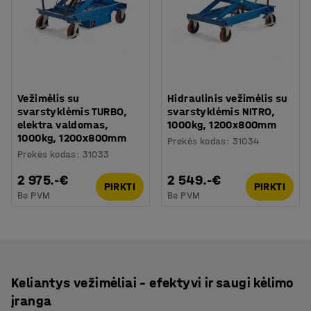
Vežimėlis su
Hidraulinis vežimėlis su
svarstyklėmis TURBO,
svarstyklėmis NITRO,
elektra valdomas,
1000kg, 1200x800mm
1000kg, 1200x800mm
Prekės kodas
:
31034
Prekės kodas
:
31033
2 975.-€
2 549.-€
PIRKTI
PIRKTI
Be PVM
Be PVM
Keliantys vežimėliai – efektyvi ir saugi kėlimo
įranga