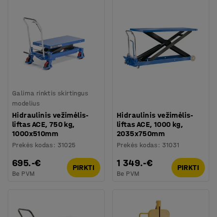
Galima rinktis skirtingus
modelius
Hidraulinis vežimėlis-
Hidraulinis vežimėlis-
liftas ACE, 750 kg,
liftas ACE, 1000 kg,
1000x510mm
2035x750mm
Prekės kodas
:
31025
Prekės kodas
:
31031
695.-€
1 349.-€
PIRKTI
PIRKTI
Be PVM
Be PVM