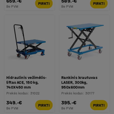
659.-€
589.-€
PIRKTI
PIRKTI
Be PVM
Be PVM
Hidraulinis vežimėlis-
Rankinis krautuvas
liftas ACE, 150 kg,
LASER, 300kg,
740X450 mm
950x600mm
Prekės kodas
:
31022
Prekės kodas
:
30177
349.-€
395.-€
PIRKTI
PIRKTI
Be PVM
Be PVM