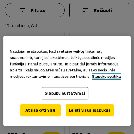
Filtras
Rūšiuoti
10 produktų/ai
Naudojame slapukus, kad svetainė veiktų tinkamai,
suasmenintų turinį bei skelbimus, teiktų socialinės medijos
funkcijas ir analizuotų srautą. Taip pat dalijamės informacija
apie tai, kaip naudojatės mūsų svetaine, su savo socialinės
medijos, reklamavimo ir analizės partneriais.
Slapukų politika
Galima rinktis skirtingus
Slapukų nustatymai
modelius
Hidraulinis vežimėlis-
Vežimėlis-liftas BLAZE,
Atsisakyti visų
Leisti visus slapukus
liftas ACE, 350 kg,
350 kg, 1200x800mm
910x500mm
Prekės kodas
:
31021
Prekės kodas
:
31027