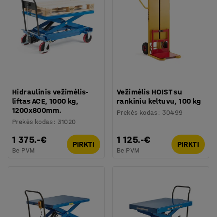
Hidraulinis vežimėlis-
Vežimėlis HOIST su
liftas ACE, 1000 kg,
rankiniu keltuvu, 100 kg
1200x800mm.
Prekės kodas
:
30499
Prekės kodas
:
31020
1 375.-€
1 125.-€
PIRKTI
PIRKTI
Be PVM
Be PVM