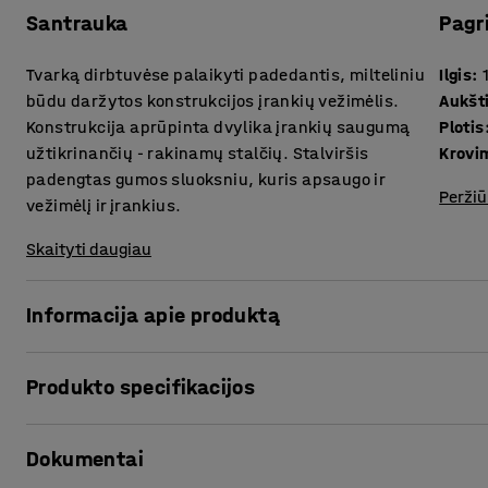
Santrauka
Pagr
Tvarką dirbtuvėse palaikyti padedantis, milteliniu
Ilgis
:
būdu daržytos konstrukcijos įrankių vežimėlis.
Aukšt
Konstrukcija aprūpinta dvylika įrankių saugumą
Plotis
užtikrinančių - rakinamų stalčių. Stalviršis
Krovi
padengtas gumos sluoksniu, kuris apsaugo ir
Peržiū
vežimėlį ir įrankius.
Skaityti daugiau
Informacija apie produktą
Patobulinkite savo dirbtuves įsigydami šį praktišką ir labai
Produkto specifikacijos
laikyti įrankius tvarkingai bei organizuotai, o jame sudėti 
vežimėlio stalčių ištraukiami tyliai ir tolygiai – jie sumont
Ilgis
:
1045
mm
užrakina visus stalčius vienu kartu. Papildykite turimą ve
Dokumentai
Aukštis
:
960
mm
Atsižvelgdami į Jūsų poreikius – įsigykite reikiamus įranki