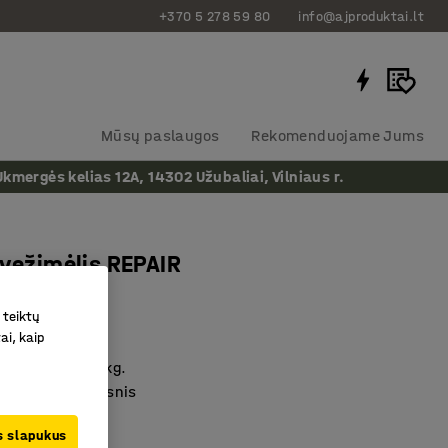
+370 5 278 59 80
info@ajproduktai.lt
Mūsų paslaugos
Rekomenduojame Jums
ergės kelias 12A, 14302 Užubaliai, Vilniaus r.
 vežimėlis REPAIR
ių, raudonas
 teiktų
as
:
23439
ai, kaip
i apkrova 600 kg.
is gumos sluoksnis
mų stalčių
us slapukus