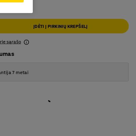
€
ĮDĖTI Į PIRKINIŲ KREPŠELĮ
prie sąrašo
mumas
ntija 7 metai