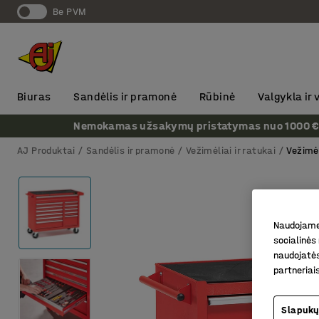
Be PVM
Biuras
Sandėlis ir pramonė
Rūbinė
Valgykla ir
Nemokamas užsakymų pristatymas nuo 1000 € + P
AJ Produktai
Sandėlis ir pramonė
Vežimėliai ir ratukai
Vežimė
Naudojame 
socialinės 
naudojatės
partneriai
Slapukų