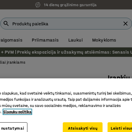
14 dienų grąžinimo garantija
 valgomasis
Priimamasis
Laukui
Mokykloms
VM | Prekių ekspozicija ir užsakymų atsiėmimas: Senasis Ukm
liai įrankiams
Įrankių
12 stalč
slapukus, kad svetainė veiktų tinkamai, suasmenintų turinį bei skelbimus,
Prekės kod
medijos funkcijas ir analizuotų srautą. Taip pat dalijamės informacija apie t
 mūsų svetaine, su savo socialinės medijos, reklamavimo ir analizės
Maksimal
s.
Slapukų politika
Apsaugin
12 rakina
 nustatymai
Atsisakyti visų
Leisti vis