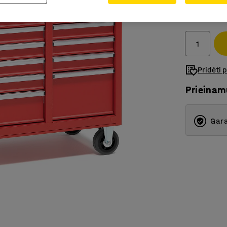
1 699.-
Be PVM
Pridėti 
Prieina
Gara