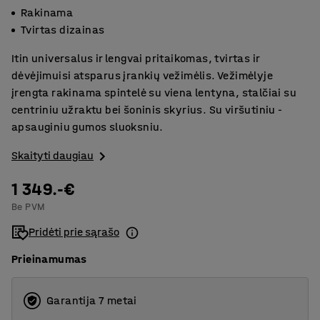
Rakinama
Tvirtas dizainas
Itin universalus ir lengvai pritaikomas, tvirtas ir
dėvėjimuisi atsparus įrankių vežimėlis. Vežimėlyje
įrengta rakinama spintelė su viena lentyna, stalčiai su
centriniu užraktu bei šoninis skyrius. Su viršutiniu -
apsauginiu gumos sluoksniu.
Skaityti daugiau
1 349.-€
Be PVM
Pridėti prie sąrašo
Prieinamumas
Garantija 7 metai