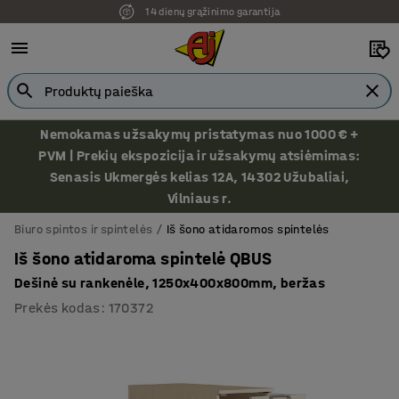
14 dienų grąžinimo garantija
Ekspozicija Vilniuje
Nemokamas užsakymų pristatymas nuo 1000 € +
PVM | Prekių ekspozicija ir užsakymų atsiėmimas:
Senasis Ukmergės kelias 12A, 14302 Užubaliai,
Vilniaus r.
Biuro spintos ir spintelės
Iš šono atidaromos spintelės
Iš šono atidaroma spintelė QBUS
Dešinė su rankenėle, 1250x400x800mm, beržas
Prekės kodas
:
170372