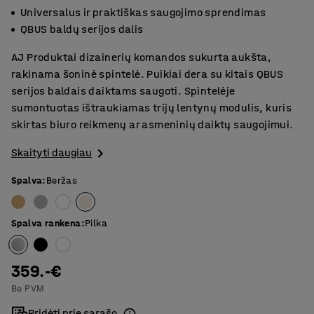
Universalus ir praktiškas saugojimo sprendimas
QBUS baldų serijos dalis
AJ Produktai dizainerių komandos sukurta aukšta,
rakinama šoninė spintelė. Puikiai dera su kitais QBUS
serijos baldais daiktams saugoti. Spintelėje
sumontuotas ištraukiamas trijų lentynų modulis, kuris
skirtas biuro reikmenų ar asmeninių daiktų saugojimui.
Skaityti daugiau
Spalva
:
Beržas
Spalva rankena
:
Pilka
359.-€
Be PVM
Pridėti prie sąrašo