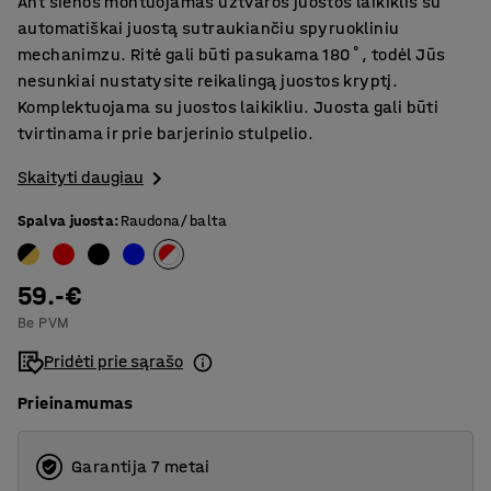
Ant sienos montuojamas užtvaros juostos laikiklis su
automatiškai juostą sutraukiančiu spyruokliniu
mechanimzu. Ritė gali būti pasukama 180˚, todėl Jūs
nesunkiai nustatysite reikalingą juostos kryptį.
Komplektuojama su juostos laikikliu. Juosta gali būti
tvirtinama ir prie barjerinio stulpelio.
Skaityti daugiau
Spalva juosta
:
Raudona/balta
59.-€
Be PVM
Pridėti prie sąrašo
Prieinamumas
Garantija 7 metai