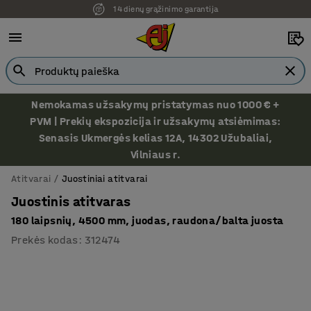
14 dienų grąžinimo garantija
Nemokamas užsakymų pristatymas nuo 1000 € +
PVM | Prekių ekspozicija ir užsakymų atsiėmimas:
Senasis Ukmergės kelias 12A, 14302 Užubaliai,
Vilniaus r.
Atitvarai
Juostiniai atitvarai
Juostinis atitvaras
180 laipsnių, 4500 mm, juodas, raudona/balta juosta
Prekės kodas
:
312474