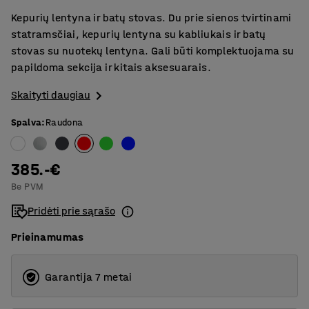
Kepurių lentyna ir batų stovas. Du prie sienos tvirtinami
statramsčiai, kepurių lentyna su kabliukais ir batų
stovas su nuotekų lentyna. Gali būti komplektuojama su
papildoma sekcija ir kitais aksesuarais.
Skaityti daugiau
Spalva
:
Raudona
385.-€
Be PVM
Pridėti prie sąrašo
Prieinamumas
Garantija 7 metai