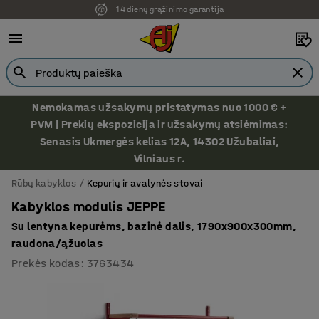
14 dienų grąžinimo garantija
Ekspozicija Vilniuje
Nemokamas užsakymų pristatymas nuo 1000 € +
PVM | Prekių ekspozicija ir užsakymų atsiėmimas:
Senasis Ukmergės kelias 12A, 14302 Užubaliai,
Vilniaus r.
Rūbų kabyklos
Kepurių ir avalynės stovai
Kabyklos modulis JEPPE
Su lentyna kepurėms, bazinė dalis, 1790x900x300mm,
raudona/ąžuolas
Prekės kodas
:
3763434