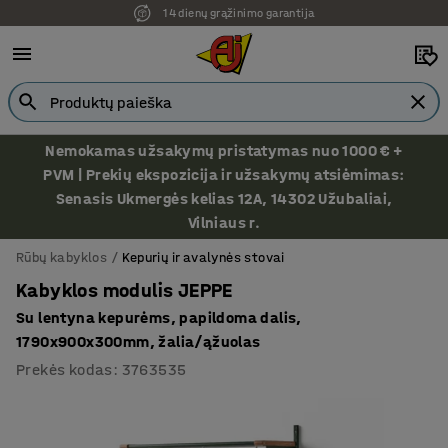
14 dienų grąžinimo garantija
Ekspozicija Vilniuje
Nemokamas užsakymų pristatymas nuo 1000 € +
PVM | Prekių ekspozicija ir užsakymų atsiėmimas:
Senasis Ukmergės kelias 12A, 14302 Užubaliai,
Vilniaus r.
Rūbų kabyklos
Kepurių ir avalynės stovai
Kabyklos modulis JEPPE
Su lentyna kepurėms, papildoma dalis,
1790x900x300mm, žalia/ąžuolas
Prekės kodas
:
3763535