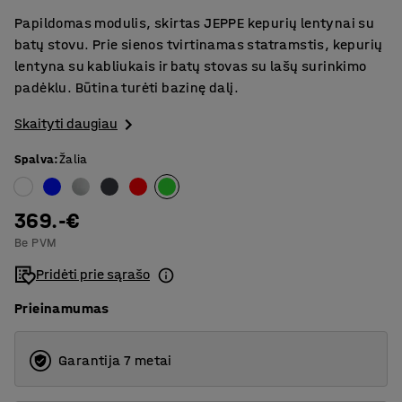
Papildomas modulis, skirtas JEPPE kepurių lentynai su
batų stovu. Prie sienos tvirtinamas statramstis, kepurių
lentyna su kabliukais ir batų stovas su lašų surinkimo
padėklu. Būtina turėti bazinę dalį.
Skaityti daugiau
Spalva
:
Žalia
369.-€
Be PVM
Pridėti prie sąrašo
Prieinamumas
Garantija 7 metai