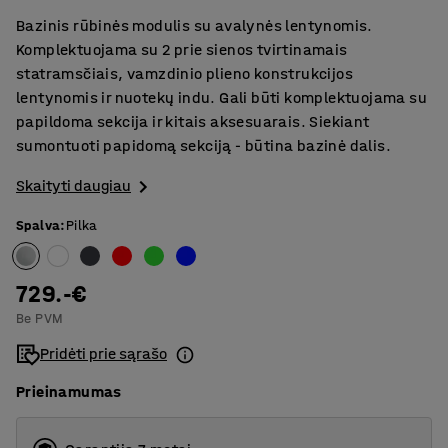
Bazinis rūbinės modulis su avalynės lentynomis.
Komplektuojama su 2 prie sienos tvirtinamais
statramsčiais, vamzdinio plieno konstrukcijos
lentynomis ir nuotekų indu. Gali būti komplektuojama su
papildoma sekcija ir kitais aksesuarais. Siekiant
sumontuoti papidomą sekciją - būtina bazinė dalis.
Skaityti daugiau
Spalva
:
Pilka
729.-€
Be PVM
Pridėti prie sąrašo
Prieinamumas