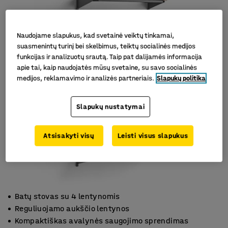
Naudojame slapukus, kad svetainė veiktų tinkamai,
suasmenintų turinį bei skelbimus, teiktų socialinės medijos
funkcijas ir analizuotų srautą. Taip pat dalijamės informacija
apie tai, kaip naudojatės mūsų svetaine, su savo socialinės
medijos, reklamavimo ir analizės partneriais.
Slapukų politika
Slapukų nustatymai
Atsisakyti visų
Leisti visus slapukus
Batų stovas su 4 lentynomis
Reguliuojamo aukščio lentynos
Kompaktiškas avalynės saugojimo sprendimas