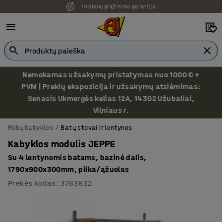
14 dienų grąžinimo garantija
Nemokamas užsakymų pristatymas nuo 1000 € +
PVM | Prekių ekspozicija ir užsakymų atsiėmimas:
Senasis Ukmergės kelias 12A, 14302 Užubaliai,
Vilniaus r.
Rūbų kabyklos
Batų stovai ir lentynos
Kabyklos modulis JEPPE
Su 4 lentynomis batams, bazinė dalis,
1790x900x300mm, pilka/ąžuolas
Prekės kodas
:
3763832