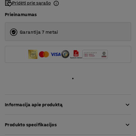
Pridėti prie sąrašo
Prieinamumas
Garantija 7 metai
Informacija apie produktą
Šis itin patogus kampinis minkštasuolis yra aptrauktas
Produkto specifikacijos
tvirtu audiniu, kuris puikiai tinka viešoms erdvėms,
pvz., poilsio kambariams ir laukiamiesiems bei biurams