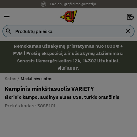
Ekspozicija Vilniuje
Nemokamas užsakymų pristatymas nuo 1000 € +
PVM | Prekių ekspozicija ir užsakymų atsiėmimas:
Senasis Ukmergės kelias 12A, 14302 Užubaliai,
Vilniaus r.
Sofos
Modulinės sofos
Kampinis minkštasuolis VARIETY
Išorinio kampo, audinys Blues CSII, turkio oranžinis
Prekės kodas
:
3885101