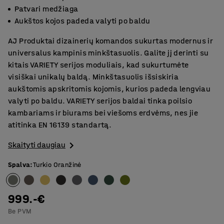
Patvari medžiaga
Aukštos kojos padeda valyti po baldu
AJ Produktai dizainerių komandos sukurtas modernus ir
universalus kampinis minkštasuolis. Galite jį derinti su
kitais VARIETY serijos moduliais, kad sukurtumėte
visiškai unikalų baldą. Minkštasuolis išsiskiria
aukštomis apskritomis kojomis, kurios padeda lengviau
valyti po baldu. VARIETY serijos baldai tinka poilsio
kambariams ir biurams bei viešoms erdvėms, nes jie
atitinka EN 16139 standartą.
Skaityti daugiau
Spalva
:
Turkio Oranžinė
999.-€
Be PVM