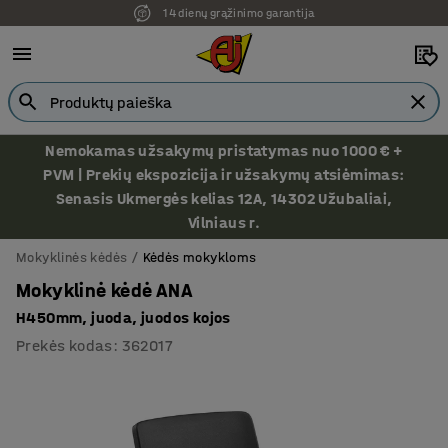
14 dienų grąžinimo garantija
Ekspozicija Vilniuje
Nemokamas užsakymų pristatymas nuo 1000 € +
PVM | Prekių ekspozicija ir užsakymų atsiėmimas:
Senasis Ukmergės kelias 12A, 14302 Užubaliai,
Vilniaus r.
Mokyklinės kėdės
Kėdės mokykloms
Mokyklinė kėdė ANA
H450mm, juoda, juodos kojos
Prekės kodas
:
362017