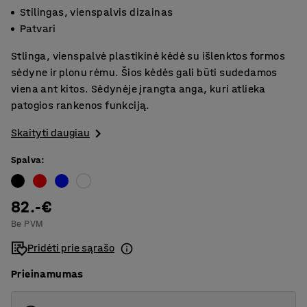
Stilingas, vienspalvis dizainas
Patvari
Stlinga, vienspalvė plastikinė kėdė su išlenktos formos
sėdyne ir plonu rėmu. Šios kėdės gali būti sudedamos
viena ant kitos. Sėdynėje įrangta anga, kuri atlieka
patogios rankenos funkciją.
Skaityti daugiau
Spalva
:
82.-€
Be PVM
Pridėti prie sąrašo
Prieinamumas