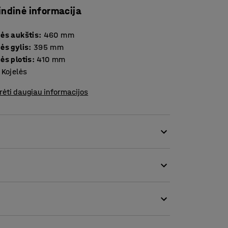
indinė informacija
ės aukštis
:
460
mm
ės gylis
:
395
mm
ės plotis
:
410
mm
Kojelės
rėti daugiau informacijos
as baldas mokyklų klasėms ar panašioms
malų sėdėjimo komfortą ir puikią ergonomiką.
s ir lengvai valomo polipropileno
opina triukšmą ir apsaugo grindis nuo
zuoti patalpos valymo ir kėdžių sandėliavimo