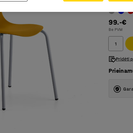
Spalva
:
Gelt
99.-€
Be PVM
Pridėti 
Prieina
Gara