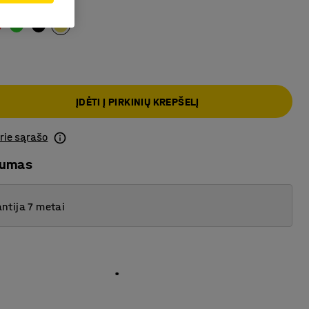
ona
ĮDĖTI Į PIRKINIŲ KREPŠELĮ
prie sąrašo
mumas
ntija 7 metai