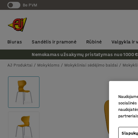
Be PVM
Biuras
Sandėlis ir pramonė
Rūbinė
Valgykla ir
Nemokamas užsakymų pristatymas nuo 1000 € + P
AJ Produktai
Mokykloms
Mokykliniai sėdėjimo baldai
Mokykli
Naudojame 
socialinės 
naudojatės
partneriai
Slapukų