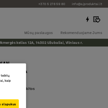
+370 5 278 59 80
info@ajproduktai.lt
Mūsų paslaugos
Rekomenduojame Jums
ergės kelias 12A, 14302 Užubaliai, Vilniaus r.
RIAN
pilka/geltona
 teiktų
as
:
364726
ai, kaip
dėti vieną ant kitos
valomos
ška sėdynė
us slapukus