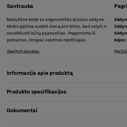
Santrauka
Pagr
Mokyklinė kėdė su ergonomiško dizaino sėdyne.
Sėdyn
Kėdes galima sudėti vieną ant kitos, kad valyti ir
Sėdyn
sandėliuoti būtų paprasčiau. Pagaminta iš
Sėdyn
patvarios, lengvai valomos medžiagos.
Kojos
:
Skaityti daugiau
Peržiū
Informacija apie produktą
Kėdė BRIAN yra universalus ir lengvai pritaikomas sėdim
Produkto specifikacijos
ugdymo aplinkoms. Kėdė sukurta taip, kad užtikrintų opti
Sėdynė ir nugaros atlošas pagaminti iš vientisos, patvarau
Sėdynės aukštis
:
460
mm
konstrukcijos. Kėdės kojos yra su paminkštinimu, kuris sl
Dokumentai
Sėdynės gylis
:
395
mm
įbrėžimų.
Sėdynės plotis
:
410
mm
Kojos
:
Kojelės
Spausdinti produkto puslapį
Penkias kėdes galima sudėti vieną ant kitos ir taip optimi