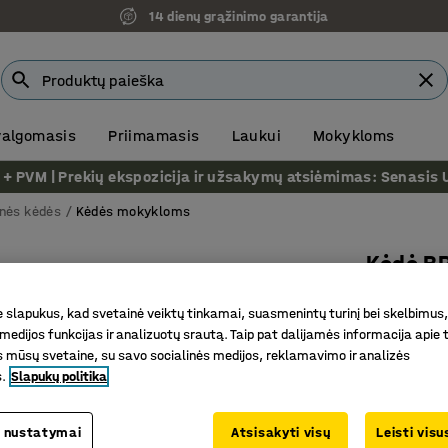
14 dienų grąžinimo garantija
 valgomasis
Priimamasis
Laukui
Mokykloms
VM | Prekių ekspozicija ir užsakymų atsiėmimas: Senasis Ukm
nės kėdės
Kėdės mokykloms
Kėdė B
4 kojos, 
slapukus, kad svetainė veiktų tinkamai, suasmenintų turinį bei skelbimus,
Prekės kod
medijos funkcijas ir analizuotų srautą. Taip pat dalijamės informacija apie t
 mūsų svetaine, su savo socialinės medijos, reklamavimo ir analizės
Galima su
s.
Slapukų politika
Lengvai 
Ergonomi
 nustatymai
Atsisakyti visų
Leisti vis