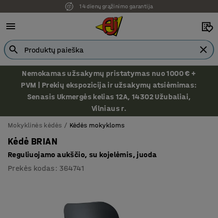
14 dienų grąžinimo garantija
Nemokamas užsakymų pristatymas nuo 1000 € +
PVM | Prekių ekspozicija ir užsakymų atsiėmimas:
Senasis Ukmergės kelias 12A, 14302 Užubaliai,
Vilniaus r.
Mokyklinės kėdės
Kėdės mokykloms
Kėdė BRIAN
Reguliuojamo aukščio, su kojelėmis, juoda
Prekės kodas
:
364741