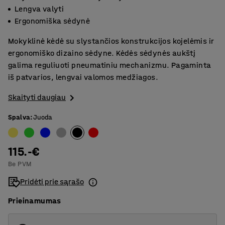
Lengva valyti
Ergonomiška sėdynė
Mokyklinė kėdė su slystančios konstrukcijos kojelėmis ir
ergonomiško dizaino sėdyne. Kėdės sėdynės aukštį
galima reguliuoti pneumatiniu mechanizmu. Pagaminta
iš patvarios, lengvai valomos medžiagos.
Skaityti daugiau
Spalva
:
Juoda
115.-€
Be PVM
Pridėti prie sąrašo
Prieinamumas