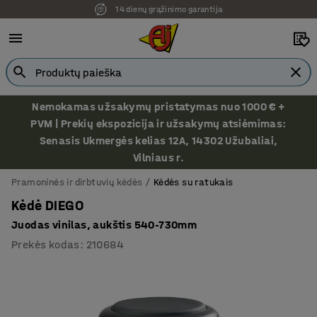
14 dienų grąžinimo garantija
Ekspozicija Vilniuje
Nemokamas užsakymų pristatymas nuo 1000 € +
PVM | Prekių ekspozicija ir užsakymų atsiėmimas:
Senasis Ukmergės kelias 12A, 14302 Užubaliai,
Vilniaus r.
Pramoninės ir dirbtuvių kėdės
Kėdės su ratukais
Kėdė DIEGO
Juodas vinilas, aukštis 540-730mm
Prekės kodas
:
210684