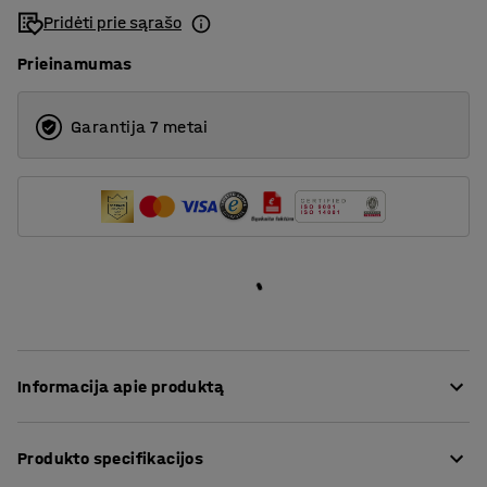
Pridėti prie sąrašo
Prieinamumas
Garantija 7 metai
Informacija apie produktą
Nedidelio svorio ir šiuolaikiška pramoninė kėdė, kuriai
Produkto specifikacijos
mobilumo suteikia ratukai. Reguliuojant aukštį, kėdę
galima lengvai pritaikyti atliekamam darbui. Todėl Jūs