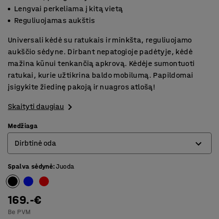
Lengvai perkeliama į kitą vietą
Reguliuojamas aukštis
Universali kėdė su ratukais ir minkšta, reguliuojamo
aukščio sėdyne. Dirbant nepatogioje padėtyje, kėdė
mažina kūnui tenkančią apkrovą. Kėdėje sumontuoti
ratukai, kurie užtikrina baldo mobilumą. Papildomai
įsigykite žiedinę pakoją ir nuagros atlošą!
Skaityti daugiau
Medžiaga
Dirbtinė oda
Spalva sėdynė
:
Juoda
Dirbtinė oda
Mikropluoštas
169.-€
Be PVM