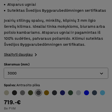
Atsparus ugniai
Suteiktas Švedijos Byggvarubedömningen sertifikatas
Įvairių stilingų spalvų, minkštų, kilpinių 3 mm ilgio
šerelių kilimas. Idealiai tinka mokykloms, biurams arba
poilsio kambariams. Atsparus ugniai ir pagamintas iš
100% sudėties, patvaraus poliamido. Kilimui suteiktas
Švedijos Byggvarubedömningen sertifikatas.
Skaityti daugiau
Skersmuo (mm)
3000
Spalva
:
Antracito pilka
2000
2500
719.-€
3000
Be PVM