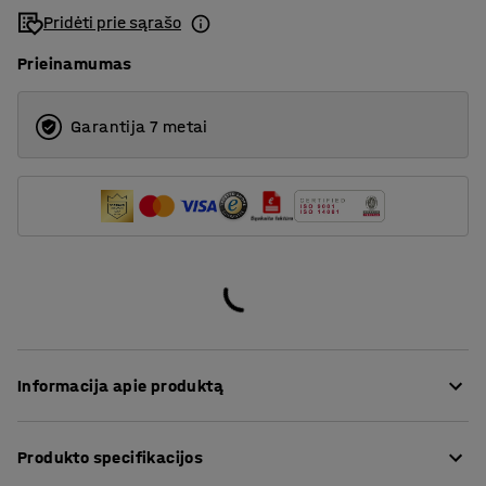
3500
Pridėti prie sąrašo
Prieinamumas
Garantija 7 metai
Informacija apie produktą
Klasikinis praktiškų savybių kilimas, kuris tik naudoti
Produkto specifikacijos
daugumoje aplinkų. Pagamintas iš 100% sudėties
poliamido – tvirtos ir dėvėjimuisi atsparios sintetinės