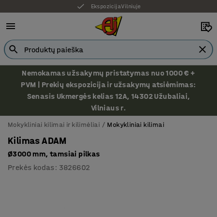
Ekspozicija Vilniuje
Nemokamas užsakymų pristatymas nuo 1000 € +
PVM | Prekių ekspozicija ir užsakymų atsiėmimas:
Senasis Ukmergės kelias 12A, 14302 Užubaliai,
Vilniaus r.
Mokykliniai kilimai ir kilimėliai
Mokykliniai kilimai
Kilimas ADAM
Ø3000 mm, tamsiai pilkas
Prekės kodas
:
3826602