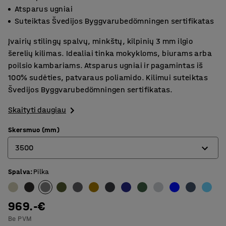
Atsparus ugniai
Suteiktas Švedijos Byggvarubedömningen sertifikatas
Įvairių stilingų spalvų, minkštų, kilpinių 3 mm ilgio
šerelių kilimas. Idealiai tinka mokykloms, biurams arba
poilsio kambariams. Atsparus ugniai ir pagamintas iš
100% sudėties, patvaraus poliamido. Kilimui suteiktas
Švedijos Byggvarubedömningen sertifikatas.
Skaityti daugiau
Skersmuo (mm)
3500
Spalva
:
Pilka
2000
2500
969.-€
3000
Be PVM