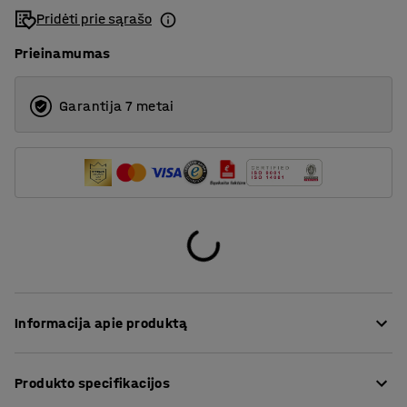
3500
Pridėti prie sąrašo
Prieinamumas
Garantija 7 metai
Informacija apie produktą
Klasikinis praktiškų savybių kilimas, kuris tik naudoti
Produkto specifikacijos
daugumoje aplinkų. Pagamintas iš 100% sudėties
poliamido – tvirtos ir dėvėjimuisi atsparios sintetinės