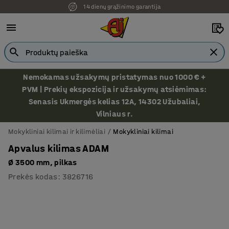
14 dienų grąžinimo garantija
Nemokamas užsakymų pristatymas nuo 1000 € +
PVM | Prekių ekspozicija ir užsakymų atsiėmimas:
Senasis Ukmergės kelias 12A, 14302 Užubaliai,
Vilniaus r.
Mokykliniai kilimai ir kilimėliai
Mokykliniai kilimai
Apvalus kilimas ADAM
Ø 3500 mm, pilkas
Prekės kodas
:
3826716