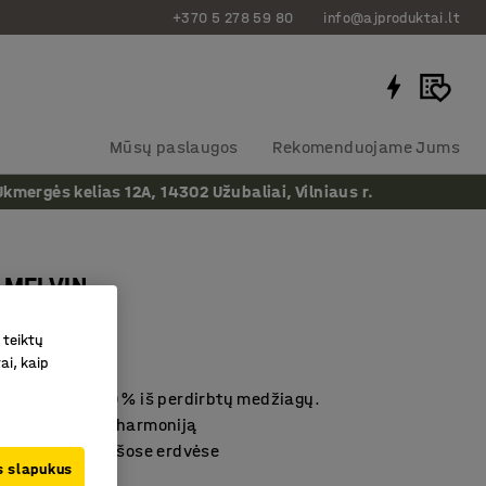
+370 5 278 59 80
info@ajproduktai.lt
Mūsų paslaugos
Rekomenduojame Jums
ergės kelias 12A, 14302 Užubaliai, Vilniaus r.
 MELVIN
m, žalias
 teiktų
as
:
3827131
ai, kaip
is aplinką, 100 % iš perdirbtų medžiagų.
raštas sukuria harmoniją
inka naudoti viešose erdvėse
us slapukus