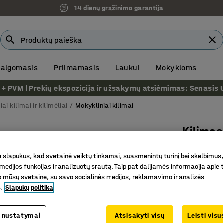
14 dienų grąžinimo garantija
 valgomasis
Priimamasis
Laukui
Mokykloms
VM | Prekių ekspozicija ir užsakymų atsiėmimas: Senasis Ukm
ai kilimai ir kilimėliai
Mokykliniai kilimai
Kilimas
Ø 3500 m
slapukus, kad svetainė veiktų tinkamai, suasmenintų turinį bei skelbimus,
Prekės kod
medijos funkcijas ir analizuotų srautą. Taip pat dalijamės informacija apie t
 mūsų svetaine, su savo socialinės medijos, reklamavimo ir analizės
Tausojant
s.
Slapukų politika
Subtilus 
Puikiai t
 nustatymai
Atsisakyti visų
Leisti vis