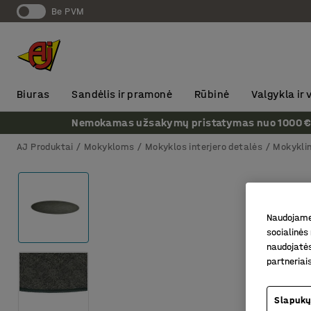
Be PVM
Biuras
Sandėlis ir pramonė
Rūbinė
Valgykla ir
Nemokamas užsakymų pristatymas nuo 1000 € + P
AJ Produktai
Mokykloms
Mokyklos interjero detalės
Mokyklini
Naudojame 
socialinės 
naudojatės
partneriai
Slapukų