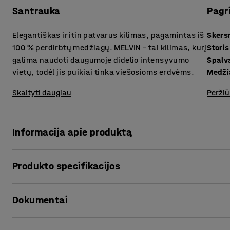
Santrauka
Pagr
Elegantiškas ir itin patvarus kilimas, pagamintas iš
Sker
100 % perdirbtų medžiagų. MELVIN – tai kilimas, kurį
Storis
galima naudoti daugumoje didelio intensyvumo
Spalv
vietų, todėl jis puikiai tinka viešosioms erdvėms.
Medži
Skaityti daugiau
Peržiū
Informacija apie produktą
MELVIN kilimas pagamintas iš perdirbtų medžiagų, pvz., žve
Produkto specifikacijos
pagamintas, kaip aplinką tausojanti, funkcionali, išmani ir
puikiai tiks tiek mažo, tiek didelio intensyvumo patalpos
Skersmuo
:
3500
mm
viešosiose erdvėse.
Dokumentai
Storis
:
8
mm
Spalva
:
Žalia
Galima rinktis kelių natūralių spalvų kilimus. Subtilus aud
Medžiaga
:
Poliamidas
Spausdinti produkto puslapį
elegantišką ir harmoningą išvaizdą. MELVIN kilimą galima 