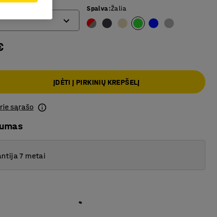
mm)
Spalva
:
Žalia
€
ĮDĖTI Į PIRKINIŲ KREPŠELĮ
prie sąrašo
mumas
ntija 7 metai