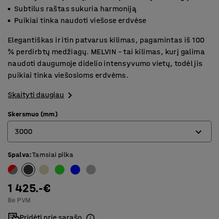
Subtilus raštas sukuria harmoniją
Puikiai tinka naudoti viešose erdvėse
Elegantiškas ir itin patvarus kilimas, pagamintas iš 100
% perdirbtų medžiagų. MELVIN – tai kilimas, kurį galima
naudoti daugumoje didelio intensyvumo vietų, todėl jis
puikiai tinka viešosioms erdvėms.
Skaityti daugiau
Skersmuo (mm)
3000
Spalva
:
Tamsiai pilka
2000
2500
1 425.-€
3000
Be PVM
3500
Pridėti prie sąrašo