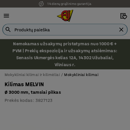
14 dienų grąžinimo garantija
Nemokamas užsakymų pristatymas nuo 1000 € +
PVM | Prekių ekspozicija ir užsakymų atsiėmimas:
Senasis Ukmergės kelias 12A, 14302 Užubaliai,
Vilniaus r.
Mokykliniai kilimai ir kilimėliai
Mokykliniai kilimai
Kilimas MELVIN
Ø 3000 mm, tamsiai pilkas
Prekės kodas
:
3827123