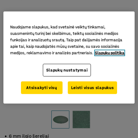
Naudojame slapukus, kad svetainė veiktų tinkamai,
suasmenintų turinį bei skelbimus, teiktų socialinės medijos
funkcijas ir analizuotų srautą. Taip pat dalijamės informacija
apie tai, kaip naudojatės mūsų svetaine, su savo socialinės
medijos, reklamavimo ir analizės partneriais.
Slapukų politika
Slapukų nustatymai
Atsisakyti visų
Leisti visus slapukus
6 mm ilgio šereliai