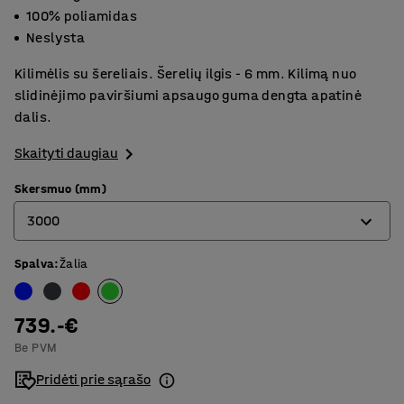
100% poliamidas
Neslysta
Kilimėlis su šereliais. Šerelių ilgis - 6 mm. Kilimą nuo
slidinėjimo paviršiumi apsaugo guma dengta apatinė
dalis.
Skaityti daugiau
Skersmuo (mm)
3000
Spalva
:
Žalia
1500
2000
739.-€
2500
Be PVM
3000
Pridėti prie sąrašo