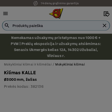
14 dienų grąžinimo garantija
Ekspozicija Vilniuje
Nemokamas užsakymų pristatymas nuo 1000 € +
PVM | Prekių ekspozicija ir užsakymų atsiėmimas:
Senasis Ukmergės kelias 12A, 14302 Užubaliai,
Vilniaus r.
Mokykliniai kilimai ir kilimėliai
Mokykliniai kilimai
Kilimas KALLE
Ø3000 mm, žalias
Prekės kodas
:
382136