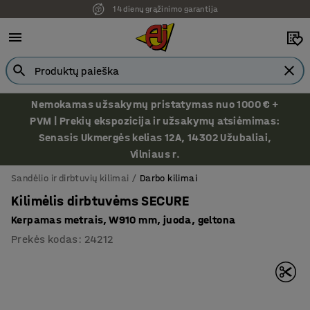
Ekspozicija Vilniuje
Nemokamas užsakymų pristatymas nuo 1000 € +
PVM | Prekių ekspozicija ir užsakymų atsiėmimas:
Senasis Ukmergės kelias 12A, 14302 Užubaliai,
Vilniaus r.
Sandėlio ir dirbtuvių kilimai
Darbo kilimai
Kilimėlis dirbtuvėms SECURE
Kerpamas metrais, W910 mm, juoda, geltona
Prekės kodas
:
24212