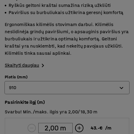
Ryškūs geltoni kraštai sumažina riziką užkliūti
Paviršius su burbuliukais užtikrina geresnį komfortą
Ergonomiškas kilimėlis stovimam darbui. Kilimėlis
neslidinėja grindų paviršiumi, o apsauginis paviršius yra
burbuliukais ir užtikrina optimalų komfortą. Geltoni
kraštai yra nusklembti, kad nekeltų pavojaus užkliūti.
Kilimėlis tinka sausai aplinkai.
Skaityti daugiau
Plotis (mm)
910
Pasirinkite ilgį (m)
600
Svarbu! Min./maks. ilgis yra 2,00/18,30 m
910
1220
43.-€
/
m