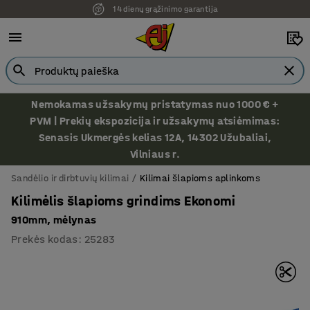
14 dienų grąžinimo garantija
Nemokamas užsakymų pristatymas nuo 1000 € +
PVM | Prekių ekspozicija ir užsakymų atsiėmimas:
Senasis Ukmergės kelias 12A, 14302 Užubaliai,
Vilniaus r.
Sandėlio ir dirbtuvių kilimai
Kilimai šlapioms aplinkoms
Kilimėlis šlapioms grindims Ekonomi
910mm, mėlynas
Prekės kodas
:
25283