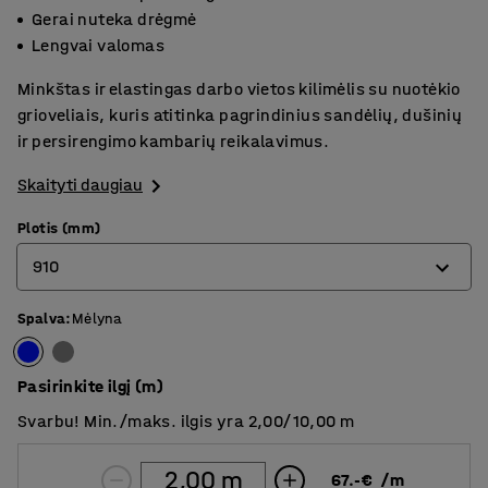
Gerai nuteka drėgmė
Lengvai valomas
Minkštas ir elastingas darbo vietos kilimėlis su nuotėkio
grioveliais, kuris atitinka pagrindinius sandėlių, dušinių
ir persirengimo kambarių reikalavimus.
Skaityti daugiau
Plotis (mm)
910
Spalva
:
Mėlyna
600
910
Pasirinkite ilgį (m)
Svarbu! Min./maks. ilgis yra 2,00/10,00 m
67.-€
/
m