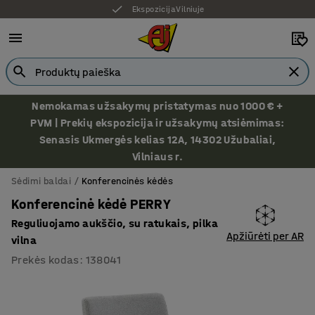
Ekspozicija Vilniuje
Nemokamas užsakymų pristatymas nuo 1000 € +
PVM | Prekių ekspozicija ir užsakymų atsiėmimas:
Senasis Ukmergės kelias 12A, 14302 Užubaliai,
Vilniaus r.
Sėdimi baldai
Konferencinės kėdės
Konferencinė kėdė PERRY
Reguliuojamo aukščio, su ratukais, pilka
Apžiūrėti per AR
vilna
Prekės kodas
:
138041