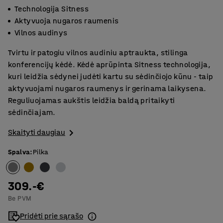
Technologija Sitness
Aktyvuoja nugaros raumenis
Vilnos audinys
Tvirtu ir patogiu vilnos audiniu aptraukta, stilinga
konferencijų kėdė. Kėdė aprūpinta Sitness technologija,
kuri leidžia sėdynei judėti kartu su sėdinčiojo kūnu - taip
aktyvuojami nugaros raumenys ir gerinama laikysena.
Reguliuojamas aukštis leidžia baldą pritaikyti
sėdinčiajam.
Skaityti daugiau
Spalva
:
Pilka
309.-€
Be PVM
Pridėti prie sąrašo