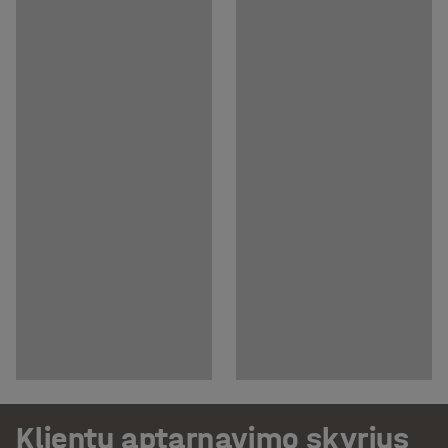
Klientų aptarnavimo skyrius