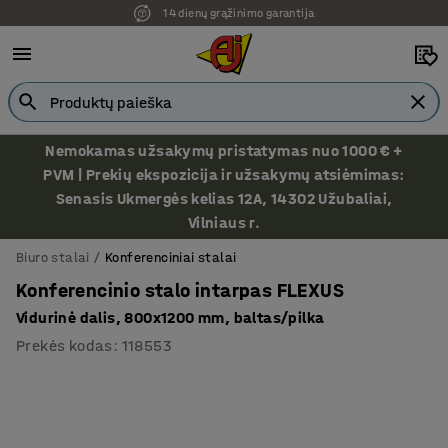
14 dienų grąžinimo garantija
Ekspozicija Vilniuje
Nemokamas užsakymų pristatymas nuo 1000 € +
PVM | Prekių ekspozicija ir užsakymų atsiėmimas:
Senasis Ukmergės kelias 12A, 14302 Užubaliai,
Vilniaus r.
Biuro stalai
Konferenciniai stalai
Konferencinio stalo intarpas FLEXUS
Vidurinė dalis, 800x1200 mm, baltas/pilka
Prekės kodas
:
118553