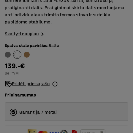
Konferenciniam stalui FLEXUS skirta, konstrukciją
prailginanti dalis. Prailginimui skirta dalis montuojama
ant individualaus trimito formos stovo ir suteikia
papildomo stabilumo.
Skaityti daugiau
Spalva stalo paviršius
:
Balta
139.-€
Be PVM
Pridėti prie sąrašo
Prieinamumas
Garantija 7 metai