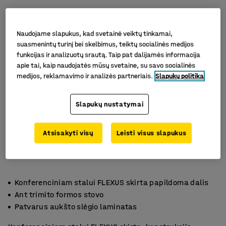
Naudojame slapukus, kad svetainė veiktų tinkamai,
suasmenintų turinį bei skelbimus, teiktų socialinės medijos
funkcijas ir analizuotų srautą. Taip pat dalijamės informacija
apie tai, kaip naudojatės mūsų svetaine, su savo socialinės
medijos, reklamavimo ir analizės partneriais.
Slapukų politika
Slapukų nustatymai
Atsisakyti visų
Leisti visus slapukus
Konferenciniam stalui FLEXUS skirta papildoma dalis
Ant trimito formos stovo
Patvarus aukšto slėgio laminatas