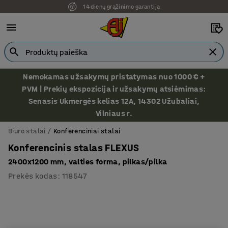
14 dienų grąžinimo garantija
Nemokamas užsakymų pristatymas nuo 1000 € +
PVM | Prekių ekspozicija ir užsakymų atsiėmimas:
Senasis Ukmergės kelias 12A, 14302 Užubaliai,
Vilniaus r.
Biuro stalai
Konferenciniai stalai
Konferencinis stalas FLEXUS
2400x1200 mm, valties forma, pilkas/pilka
Prekės kodas
:
118547