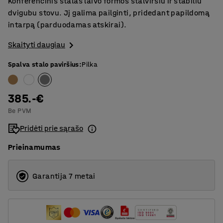
Konferencinis stalas laivo formos stalviršiu ir stabiliu
dvigubu stovu. Jį galima pailginti, pridedant papildomą
intarpą (parduodamas atskirai).
Skaityti daugiau
Spalva stalo paviršius
:
Pilka
385.-€
Be PVM
Pridėti prie sąrašo
Prieinamumas
Garantija 7 metai