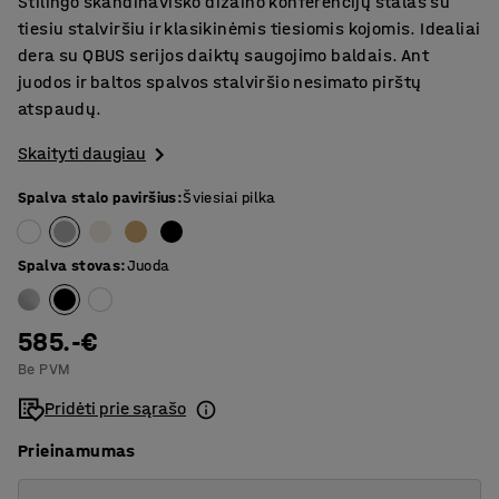
Stilingo skandinaviško dizaino konferencijų stalas su
tiesiu stalviršiu ir klasikinėmis tiesiomis kojomis. Idealiai
dera su QBUS serijos daiktų saugojimo baldais. Ant
juodos ir baltos spalvos stalviršio nesimato pirštų
atspaudų.
Skaityti daugiau
Spalva stalo paviršius
:
Šviesiai pilka
Spalva stovas
:
Juoda
585.-€
Be PVM
Pridėti prie sąrašo
Prieinamumas