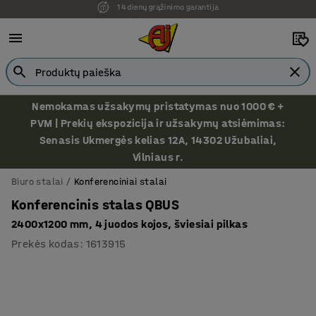
Ekspozicija Vilniuje
Nemokamas užsakymų pristatymas nuo 1000 € +
PVM | Prekių ekspozicija ir užsakymų atsiėmimas:
Senasis Ukmergės kelias 12A, 14302 Užubaliai,
Vilniaus r.
Biuro stalai
Konferenciniai stalai
Konferencinis stalas QBUS
2400x1200 mm, 4 juodos kojos, šviesiai pilkas
Prekės kodas
:
1613915