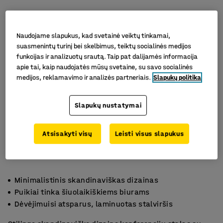
Naudojame slapukus, kad svetainė veiktų tinkamai,
suasmenintų turinį bei skelbimus, teiktų socialinės medijos
funkcijas ir analizuotų srautą. Taip pat dalijamės informacija
apie tai, kaip naudojatės mūsų svetaine, su savo socialinės
medijos, reklamavimo ir analizės partneriais.
Slapukų politika
Slapukų nustatymai
Atsisakyti visų
Leisti visus slapukus
Minimalistinis skandinaviškas dizainas
Puikiai tinka šiuolaikiškiems biurams
Dėvėjimuisi atsparus, laminuotas stalviršis