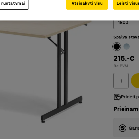
 nustatymai
Atsisakyti visų
Leisti vis
Ilgis (mm)
1800
Spalva stov
1200
1800
215.-€
Be PVM
Pridėti 
Prieina
Gara