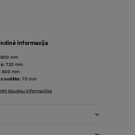
indinė informacija
1800
mm
is
:
720
mm
:
800
mm
is sudėto
:
70
mm
rėti daugiau informacijos
versalus baldas, kuris yra tinkamas daugeliui
os. Stalas yra tinkamas konferencijoms,