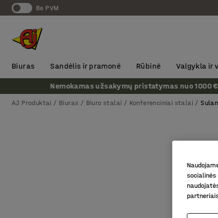
Be PVM
Biuras
Sandėlis ir pramonė
Rūbinė
Valgykla ir
Nemokamas užsakymų pristatymas nuo 1000 € + P
AJ Produktai
Biuras
Biuro stalai
Konferenciniai stalai
Sulan
Naudojame 
socialinės 
naudojatės
partneriai