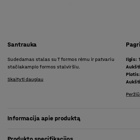
Santrauka
Pagr
Sudedamas stalas su T formos rėmu ir patvariu
Ilgis
:
stačiakampio formos stalviršiu.
Aukšt
Plotis
Skaityti daugiau
Aukšt
Peržiū
Informacija apie produktą
Sudedadamas konferencinis stalas – itin naudingas ir uni
Produkto specifikacijos
patalpų, o gali būti naudojamas tiek laikinai, tiek nuolat