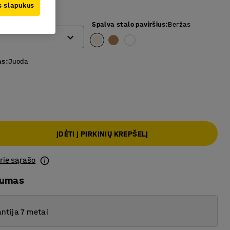
us slapukus
Spalva stalo paviršius
:
Beržas
as
:
Juoda
ĮDĖTI Į PIRKINIŲ KREPŠELĮ
prie sąrašo
mumas
ntija 7 metai