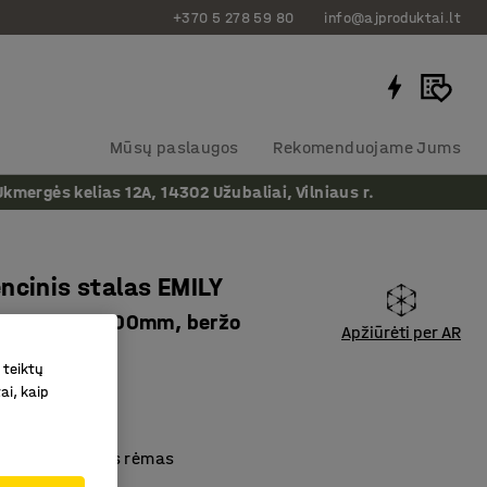
+370 5 278 59 80
info@ajproduktai.lt
Mūsų paslaugos
Rekomenduojame Jums
ergės kelias 12A, 14302 Užubaliai, Vilniaus r.
ncinis stalas EMILY
as, 1800x800mm, beržo
Apžiūrėti per AR
s, juoda
 teiktų
as
:
143432
ai, kaip
mpio formos
ų spavų T formos rėmas
surenkamas