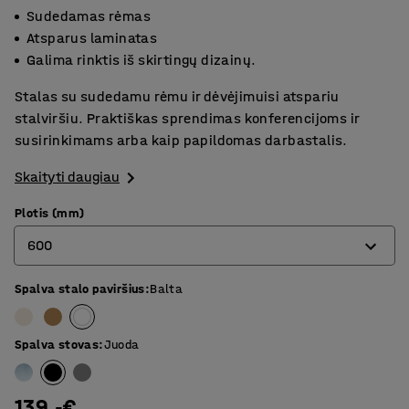
Sudedamas rėmas
Atsparus laminatas
Galima rinktis iš skirtingų dizainų.
Stalas su sudedamu rėmu ir dėvėjimuisi atspariu
stalviršiu. Praktiškas sprendimas konferencijoms ir
susirinkimams arba kaip papildomas darbastalis.
Skaityti daugiau
Plotis (mm)
600
Spalva stalo paviršius
:
Balta
500
600
Spalva stovas
:
Juoda
139.-€