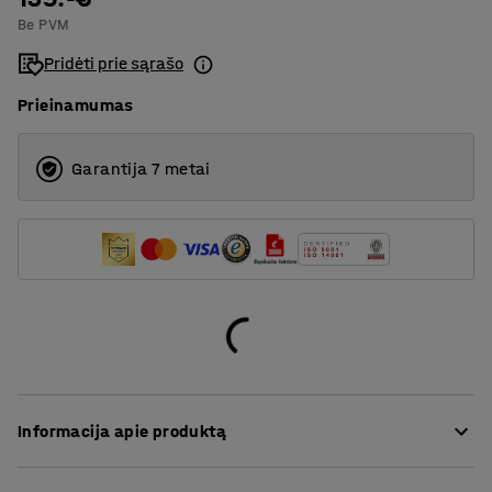
Be PVM
Pridėti prie sąrašo
Prieinamumas
Garantija 7 metai
Informacija apie produktą
Sudedamas stalas yra stilingas ir universalus baldas,