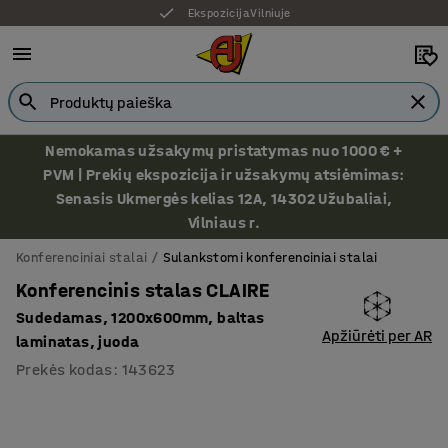
Ekspozicija Vilniuje
Nemokamas užsakymų pristatymas nuo 1000 € +
PVM | Prekių ekspozicija ir užsakymų atsiėmimas:
Senasis Ukmergės kelias 12A, 14302 Užubaliai,
Vilniaus r.
Konferenciniai stalai
Sulankstomi konferenciniai stalai
Konferencinis stalas CLAIRE
Sudedamas, 1200x600mm, baltas
Apžiūrėti per AR
laminatas, juoda
Prekės kodas
:
143623