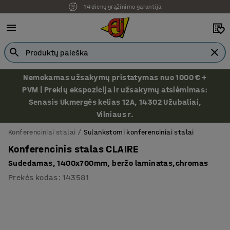
14 dienų grąžinimo garantija
Ekspozicija Vilniuje
Nemokamas užsakymų pristatymas nuo 1000 € +
PVM | Prekių ekspozicija ir užsakymų atsiėmimas:
Senasis Ukmergės kelias 12A, 14302 Užubaliai,
Vilniaus r.
Konferenciniai stalai
Sulankstomi konferenciniai stalai
Konferencinis stalas CLAIRE
Sudedamas, 1400x700mm, beržo laminatas,chromas
Prekės kodas
:
143581