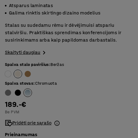
Atsparus laminatas
Galima rinktis skirtingo dizaino modelius
Stalas su sudedamu rėmu ir dėvėjimuisi atspariu
stalviršiu. Praktiškas sprendimas konferencijoms ir
susirinkimams arba kaip papildomas darbastalis.
Skaityti daugiau
Spalva stalo paviršius
:
Beržas
Spalva stovas
:
Chromuota
189.-€
Be PVM
Pridėti prie sąrašo
Prieinamumas