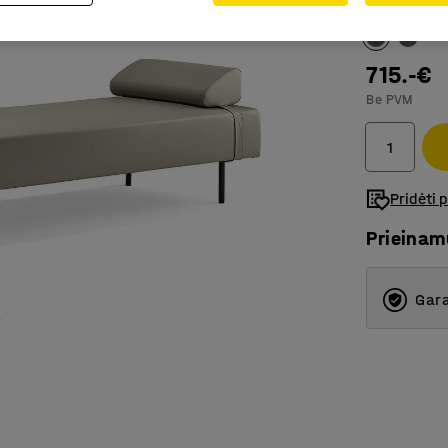
Spalva
:
Taup
715.-€
Be PVM
Pridėti 
Prieina
Gara