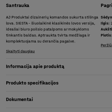
Santrauka
Pagr
AJ Produktai dizainerių komandos sukurta stilinga
Sėdyn
lova. SIESTA – šiuolaikinė klasikinės lovos versija,
Ilgis
:
idealiai biuro poilsio patalpoms ar mokykloms
Aukšt
tinkantis baldas. Aptraukta tvirta medžiaga ir
Plotis
komplektuojama su derančia pagalve.
Peržiū
Skaityti daugiau
Informacija apie produktą
SIESTA lova idealiai tinka poilsiui. Įtaisytas paminkštinim
Produkto specifikacijos
paprastą pagalvę. Pagal įstatymus, patalpa poilsiui turi bū
idealiai tinkantis baldas.
Sėdynės aukštis
:
410
mm
Dokumentai
Ilgis
:
2200
mm
Kai lova nenaudojama poilsiui, tada ją galima naudoti ir ka
Aukštis
:
410
mm
paminkštinimų ir juos panaudoti kaip nugaros atlošą bei pa