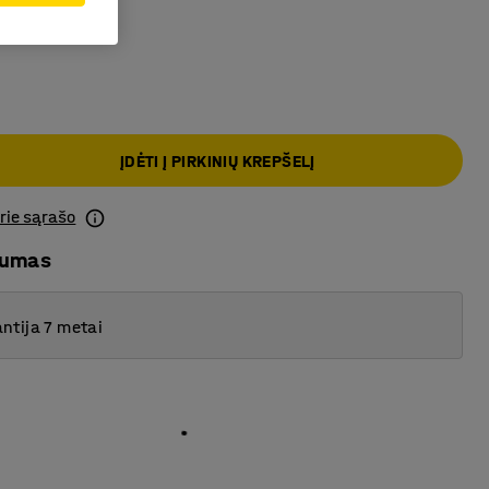
e
ĮDĖTI Į PIRKINIŲ KREPŠELĮ
prie sąrašo
mumas
ntija 7 metai