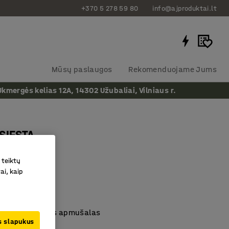
+370 5 278 59 80
info@ajproduktai.lt
Mūsų paslaugos
Rekomenduojame Jums
ergės kelias 12A, 14302 Užubaliai, Vilniaus r.
SIESTA
 oda, taupe
 teiktų
as
:
131231
ai, kaip
škas dizainas
va
škas ir patvarus apmušalas
us slapukus