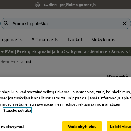
14 dienų grąžinimo garantija
 valgomasis
Priimamasis
Laukui
Mokykloms
VM | Prekių ekspozicija ir užsakymų atsiėmimas: Senasis Ukm
o detalės
Gultai
Kušetė 
Dirbtinė
slapukus, kad svetainė veiktų tinkamai, suasmenintų turinį bei skelbimus,
Prekės kod
medijos funkcijas ir analizuotų srautą. Taip pat dalijamės informacija apie t
 mūsų svetaine, su savo socialinės medijos, reklamavimo ir analizės
Šiuolaiki
s.
Slapukų politika
Patogi lo
Šiuolaiki
 nustatymai
Atsisakyti visų
Leisti vis