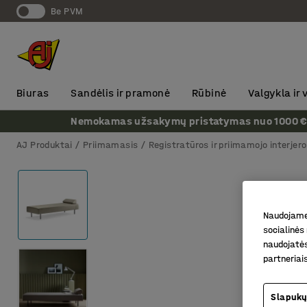
Be PVM
Biuras
Sandėlis ir pramonė
Rūbinė
Valgykla ir
Nemokamas užsakymų pristatymas nuo 1000 € + P
AJ Produktai
Priimamasis
Registratūros ir priimamojo interjer
Naudojame 
socialinės 
naudojatės
partneriai
Slapukų