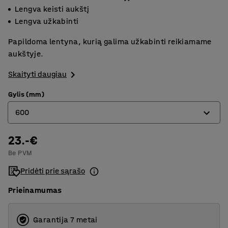
Lengva keisti aukštį
Lengva užkabinti
Papildoma lentyna, kurią galima užkabinti reikiamame
aukštyje.
Skaityti daugiau
Gylis (mm)
600
23.-€
400
Be PVM
500
Pridėti prie sąrašo
600
Prieinamumas
Garantija 7 metai