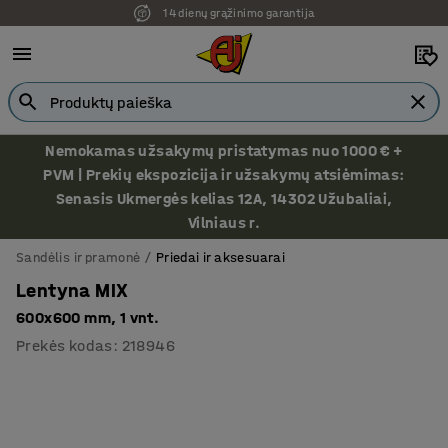
14 dienų grąžinimo garantija
Nemokamas užsakymų pristatymas nuo 1000 € +
PVM | Prekių ekspozicija ir užsakymų atsiėmimas:
Senasis Ukmergės kelias 12A, 14302 Užubaliai,
Vilniaus r.
Sandėlis ir pramonė
Priedai ir aksesuarai
Lentyna MIX
600x600 mm, 1 vnt.
Prekės kodas
:
218946