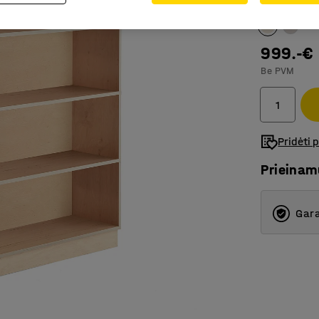
Spalva
:
Berž
999.-€
Be PVM
Pridėti 
Prieina
Gara