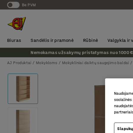
Be PVM
Biuras
Sandėlis ir pramonė
Rūbinė
Valgykla ir
Nemokamas užsakymų pristatymas nuo 1000 € + P
AJ Produktai
Mokykloms
Mokykliniai daiktų saugojimo baldai
Naudojame 
socialinės 
naudojatės
partneriai
Slapukų