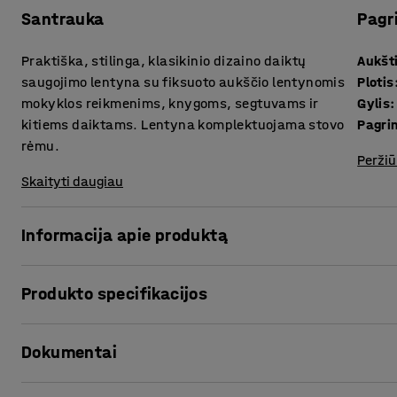
Santrauka
Pagr
Praktiška, stilinga, klasikinio dizaino daiktų
Aukšt
saugojimo lentyna su fiksuoto aukščio lentynomis
Plotis
mokyklos reikmenims, knygoms, segtuvams ir
Gylis
:
kitiems daiktams. Lentyna komplektuojama stovo
Pagri
rėmu.
Peržiū
Skaityti daugiau
Informacija apie produktą
Stilinga dažytos beržo faneros konstrukcijos lentyna Rico 
Produkto specifikacijos
biure. Konstrukcijoje įrengta pilno aukščio galinė plokštė,
viduryje ir naudoti, kaip pertvarą.
Aukštis
:
1990
mm
Dokumentai
Plotis
:
1200
mm
Minimalistinio dizaino lentyna yra itin universali, ji pad
Gylis
:
375
mm
iššūkių! Pasirinkite Rico lentynos priedus ir sukurkite indi