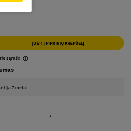
as
ĮDĖTI Į PIRKINIŲ KREPŠELĮ
prie sąrašo
mumas
ntija 7 metai