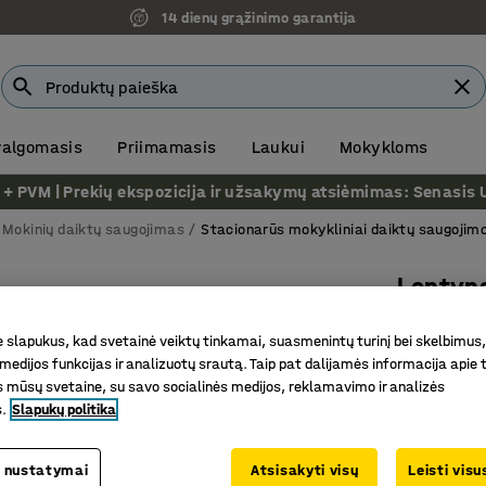
14 dienų grąžinimo garantija
 valgomasis
Priimamasis
Laukui
Mokykloms
VM | Prekių ekspozicija ir užsakymų atsiėmimas: Senasis Ukm
Mokinių daiktų saugojimas
Stacionarūs mokykliniai daiktų saugojimo
Lentyn
5 skyriai
slapukus, kad svetainė veiktų tinkamai, suasmenintų turinį bei skelbimus,
Prekės kod
medijos funkcijas ir analizuotų srautą. Taip pat dalijamės informacija apie t
 mūsų svetaine, su savo socialinės medijos, reklamavimo ir analizės
Daug viet
s.
Slapukų politika
Fiksuoto 
Beržo fa
 nustatymai
Atsisakyti visų
Leisti vis