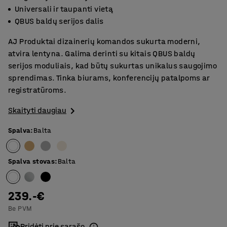
Universali ir taupanti vietą
QBUS baldų serijos dalis
AJ Produktai dizainerių komandos sukurta moderni,
atvira lentyna. Galima derinti su kitais QBUS baldų
serijos moduliais, kad būtų sukurtas unikalus saugojimo
sprendimas. Tinka biurams, konferencijų patalpoms ar
registratūroms.
Skaityti daugiau
Spalva
:
Balta
Spalva stovas
:
Balta
239.-€
Be PVM
Pridėti prie sąrašo