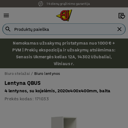
14 dienų grąžinimo garantija
Nemokamas užsakymų pristatymas nuo 1000 € +
PVM | Prekių ekspozicija ir užsakymų atsiėmimas:
Senasis Ukmergės kelias 12A, 14302 Užubaliai,
Vilniaus r.
Biuro stelažai
Biuro lentynos
Lentyna QBUS
4 lentynos, su kojelėmis, 2020x400x400mm, balta
Prekės kodas
:
171033