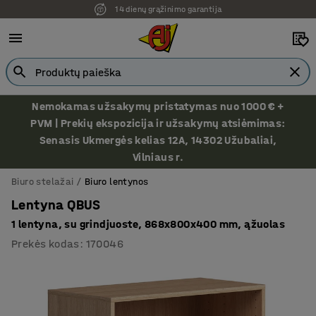
14 dienų grąžinimo garantija
Ekspozicija Vilniuje
Nemokamas užsakymų pristatymas nuo 1000 € +
PVM | Prekių ekspozicija ir užsakymų atsiėmimas:
Senasis Ukmergės kelias 12A, 14302 Užubaliai,
Vilniaus r.
Biuro stelažai
Biuro lentynos
Lentyna QBUS
1 lentyna, su grindjuoste, 868x800x400 mm, ąžuolas
Prekės kodas
:
170046