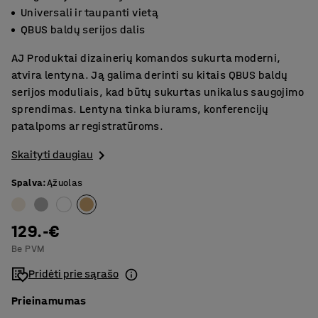
Universali ir taupanti vietą
QBUS baldų serijos dalis
AJ Produktai dizainerių komandos sukurta moderni,
atvira lentyna. Ją galima derinti su kitais QBUS baldų
serijos moduliais, kad būtų sukurtas unikalus saugojimo
sprendimas. Lentyna tinka biurams, konferencijų
patalpoms ar registratūroms.
Skaityti daugiau
Spalva
:
Ąžuolas
129.-€
Be PVM
Pridėti prie sąrašo
Prieinamumas